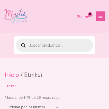
Ir
al
contenido
$
0
Inicio
/ Etniker
Kaba Perfume Capilar 120 ML -
Soñadora - fragancia cítrica con
notas dulces
Etniker
$
50.000
Mostrando 1–18 de 26 resultados
+
AGREGAR