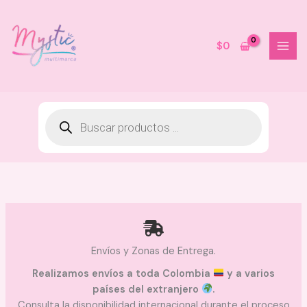
Ir
al
contenido
$
0
Corrector Ojeras Bonita Anik -
04 Ginger
$
22.000
Envíos y Zonas de Entrega.
+
AGREGAR
Realizamos envíos a toda Colombia
y a varios
países del extranjero
.
Consulta la disponibilidad internacional durante el proceso