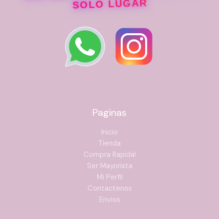
SOLO LUGAR
Paginas
Inicio
Tienda
Compra Rapida!
Ser Mayorista
Mi Perfil
Contactenos
Envios