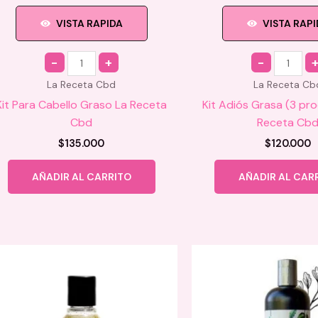
VISTA RAPIDA
VISTA RAP
Quantity
Quantity
La Receta Cbd
La Receta Cb
Kit Para Cabello Graso La Receta
Kit Adiós Grasa (3 pr
Cbd
Receta Cb
$
135.000
$
120.000
AÑADIR AL CARRITO
AÑADIR AL CAR