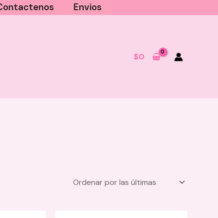
Contactenos
Envios
$
0
Jabon Neutro LB
$
39.000
+
AGREGAR