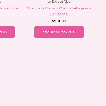
d
La Receta Cbd
lo seco La
Shampoo Romero Cbd cabello graso
d
La Receta
$
50.000
RITO
AÑADIR AL CARRITO