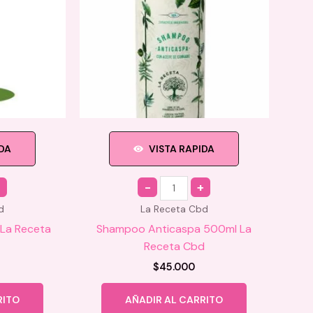
IDA
VISTA RAPIDA
Quantity
d
La Receta Cbd
La Receta
Shampoo Anticaspa 500ml La
Receta Cbd
$
45.000
RITO
AÑADIR AL CARRITO