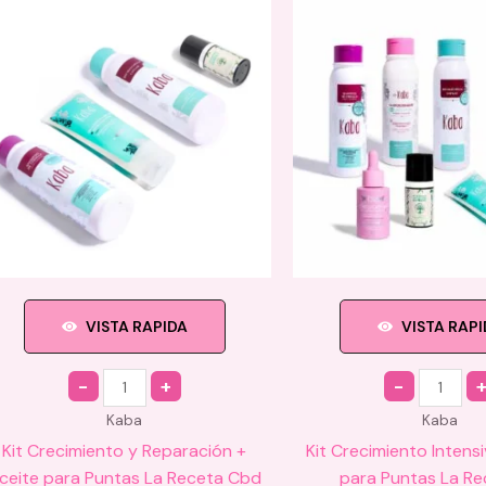
variantes.
Las
opciones
se
pueden
elegir
en
la
página
de
producto
VISTA RAPIDA
VISTA RAP
Quantity
Quantity
Kaba
Kaba
Kit Crecimiento y Reparación +
Kit Crecimiento Intens
ceite para Puntas La Receta Cbd
para Puntas La Re