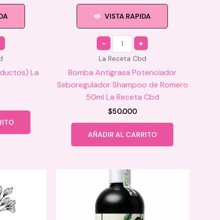
IDA
VISTA RAPIDA
Quantity
d
La Receta Cbd
oductos) La
Bomba Antigrasa Potenciador
d
Seboregulador Shampoo de Romero
50ml La Receta Cbd
$
50.000
RITO
AÑADIR AL CARRITO