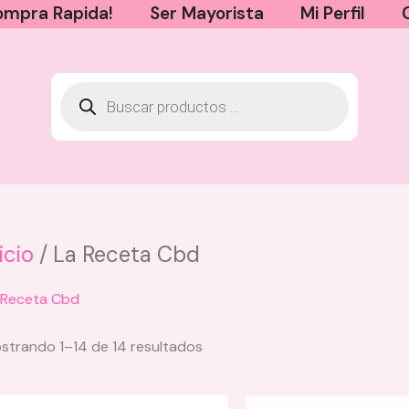
mpra Rapida!
Ser Mayorista
Mi Perfil
icio
/ La Receta Cbd
Iluminador en Crema Anik
 Receta Cbd
$
34.000
Este
+
AGREGAR
strando 1–14 de 14 resultados
producto
tiene
múltiples