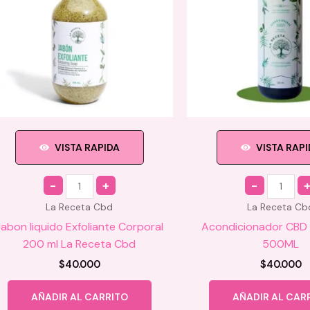
VISTA RAPIDA
VISTA RAP
Quantity
Quantity
La Receta Cbd
La Receta Cb
Jabon liquido Exfoliante Corporal
Acondicionador CBD 
200 ml La Receta Cbd
500ML
$
40.000
$
40.000
AÑADIR AL CARRITO
AÑADIR AL CAR