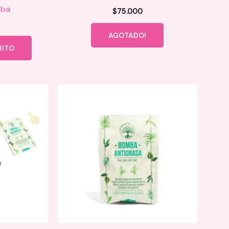
aba
$
75.000
AGOTADO!
RITO