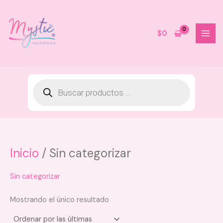
Ir
al
contenido
$
0
Inicio
/ Sin categorizar
Labial Bloom Sparkle Kiss
Bloomshell - Tono 02
$
15.000
Sin categorizar
+
AGREGAR
Mostrando el único resultado