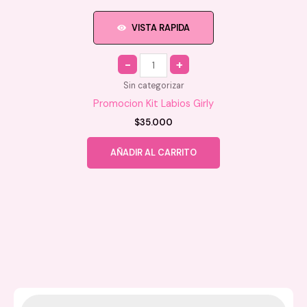
VISTA RAPIDA
Quantity
Sin categorizar
Promocion Kit Labios Girly
$
35.000
AÑADIR AL CARRITO
B