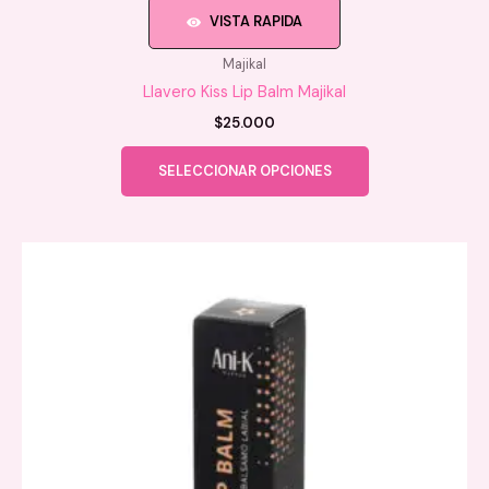
VISTA RAPIDA
Majikal
Llavero Kiss Lip Balm Majikal
$
25.000
Este
SELECCIONAR OPCIONES
producto
tiene
múltiples
variantes.
Las
opciones
se
pueden
elegir
en
la
página
de