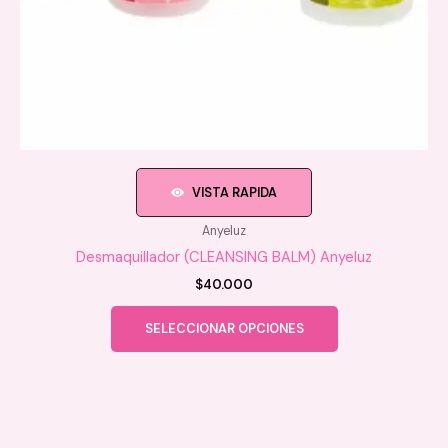
VISTA RAPIDA
Anyeluz
Desmaquillador (CLEANSING BALM) Anyeluz
$
40.000
Este
SELECCIONAR OPCIONES
producto
tiene
múltiples
variantes.
Las
opciones