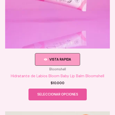
VISTA RAPIDA
Bloomshell
Hidratante de Labios Bloom Baby Lip Balm Bloomshell
$
10.000
Este
SELECCIONAR OPCIONES
producto
tiene
múltiples
variantes.