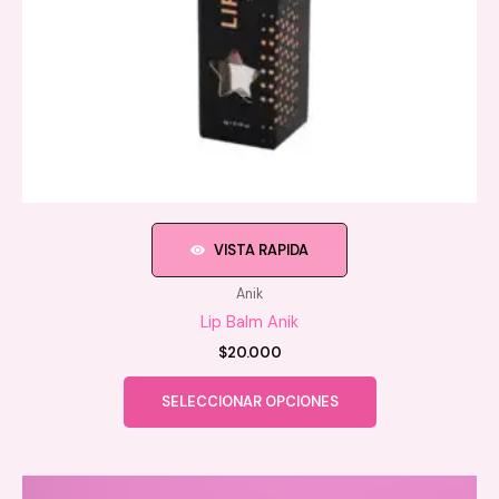
producto
VISTA RAPIDA
Anik
Lip Balm Anik
$
20.000
Este
SELECCIONAR OPCIONES
producto
tiene
múltiples
variantes.