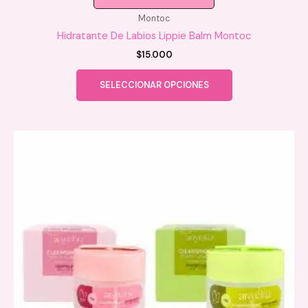
Montoc
Hidratante De Labios Lippie Balm Montoc
$
15.000
Este
SELECCIONAR OPCIONES
producto
tiene
múltiples
variantes.
Las
opciones
se
pueden
elegir
en
la
página
de
producto