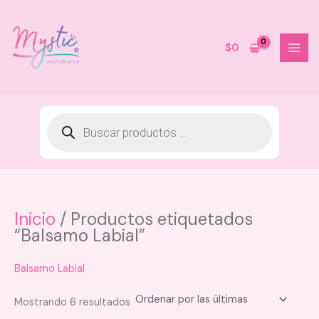
Ir
al
contenido
$
0
Inicio
/ Productos etiquetados
Lapiz de Labios Signature
“Balsamo Labial”
BloomShell - 03-Rose
$
8.000
Balsamo Labial
+
AGREGAR
Sorted
Mostrando 6 resultados
by