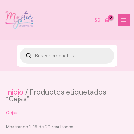
Ir
al
contenido
$
0
Inicio
/ Productos etiquetados
Kit Viajero de brochas Montoc -
“Cejas”
LP666 Uva Sky
$
55.000
Cejas
+
AGREGAR
Mostrando 1–18 de 20 resultados