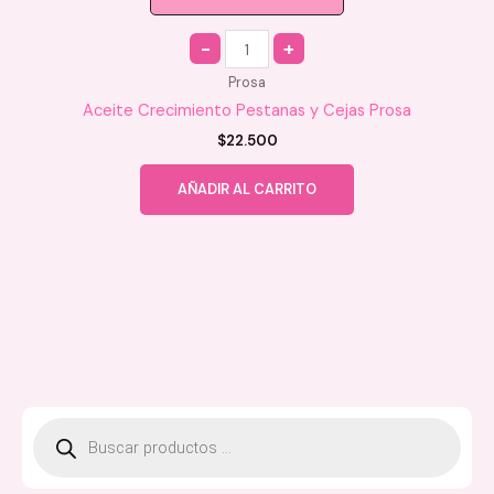
Quantity
Prosa
Aceite Crecimiento Pestanas y Cejas Prosa
$
22.500
AÑADIR AL CARRITO
B
ú
s
q
u