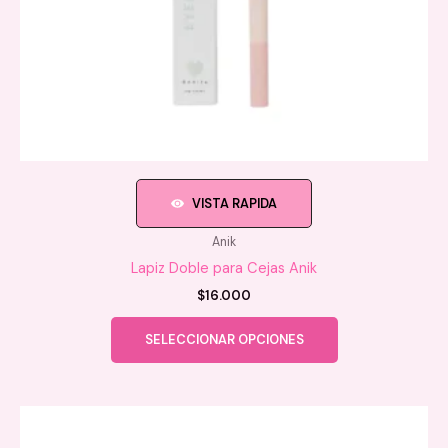
VISTA RAPIDA
Anik
Lapiz Doble para Cejas Anik
$
16.000
Este
SELECCIONAR OPCIONES
producto
tiene
múltiples
variantes.
Las