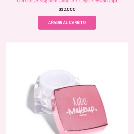
Gel Got2b 35g para Cabello Y Cejas Schwarzkopf
$
30.000
AÑADIR AL CARRITO