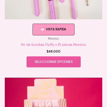
VISTA RAPIDA
Montoc
Kit de brochas Fluffy x 10 piezas Montoc
$
48.000
Este
SELECCIONAR OPCIONES
producto
tiene
múltiples
variantes.
Las
opciones
se
pueden
elegir