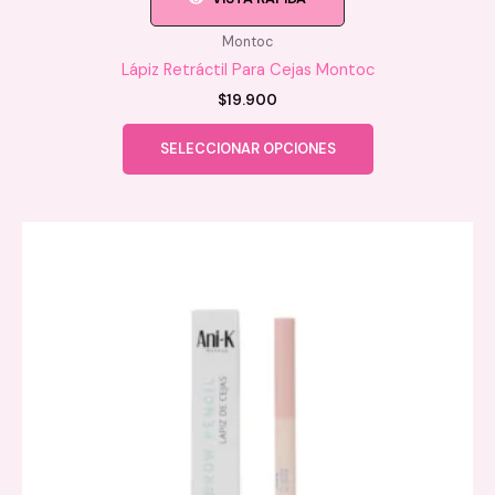
Montoc
Lápiz Retráctil Para Cejas Montoc
$
19.900
Este
SELECCIONAR OPCIONES
producto
tiene
múltiples
variantes.
Las
opciones
se
pueden
elegir
en
la
página
de
producto