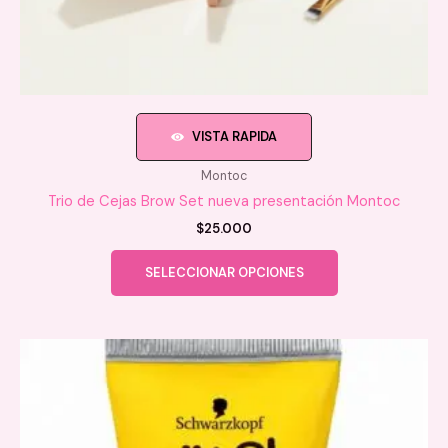
VISTA RAPIDA
Montoc
Trio de Cejas Brow Set nueva presentación Montoc
$
25.000
Este
SELECCIONAR OPCIONES
producto
tiene
múltiples
variantes.
Las
opciones
se
pueden