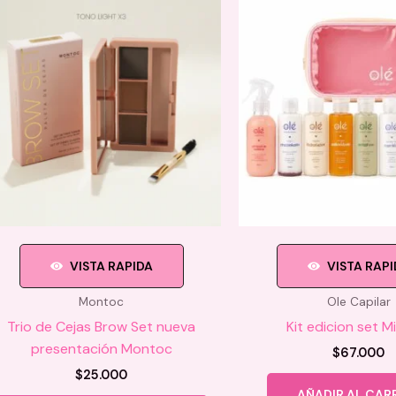
VISTA RAPIDA
VISTA RAP
Montoc
Ole Capilar
Trio de Cejas Brow Set nueva
Kit edicion set Mi
presentación Montoc
$
67.000
$
25.000
AÑADIR AL CAR