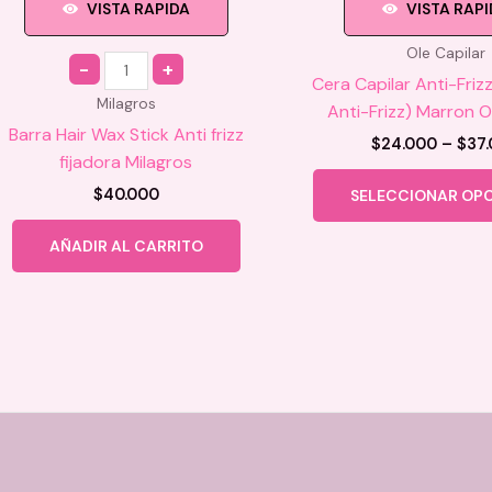
VISTA RAPIDA
VISTA RAP
Ole Capilar
Quantity
Cera Capilar Anti-Frizz
Milagros
Anti-Frizz) Marron O
Barra Hair Wax Stick Anti frizz
$
24.000
–
$
37
fijadora Milagros
$
40.000
SELECCIONAR OP
AÑADIR AL CARRITO