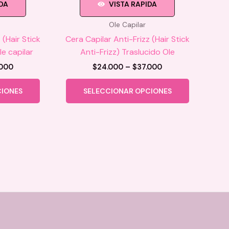
IDA
VISTA RAPIDA
Ole Capilar
 (Hair Stick
Cera Capilar Anti-Frizz (Hair Stick
le capilar
Anti-Frizz) Traslucido Ole
Price
Price
.000
$
24.000
–
$
37.000
range:
range:
Este
Este
$24.000
$24.000
CIONES
SELECCIONAR OPCIONES
producto
producto
through
through
$37.000
$37.000
tiene
tiene
múltiples
múltiples
variantes.
variantes.
Las
Las
opciones
opciones
se
se
pueden
pueden
elegir
elegir
en
en
la
la