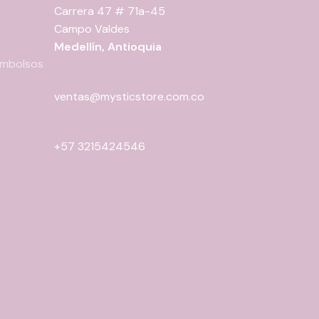
página
página
Carrera 47 # 71a-45
de
de
Campo Valdes
producto
producto
Medellín, Antioquia
eembolsos
ventas@mysticstore.com.co
+57 3215424546