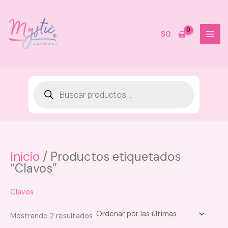
Ir
al
contenido
$
0
Inicio
/ Productos etiquetados
Shampoo Amino Anticaida Magic
“Clavos”
Hair
$
39.000
Clavos
+
AGREGAR
Sorted
Mostrando 2 resultados
by