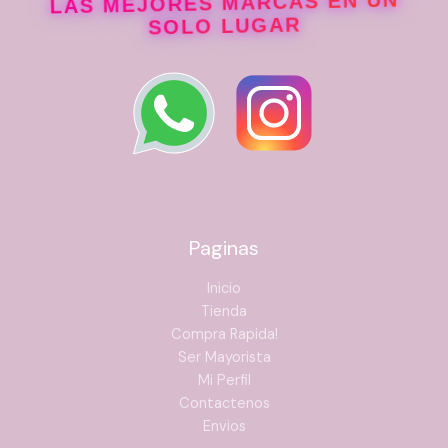
LAS MEJORES MARCAS EN UN
SOLO LUGAR
Paginas
Inicio
Tienda
Compra Rapida!
Ser Mayorista
Mi Perfil
Contactenos
Envios