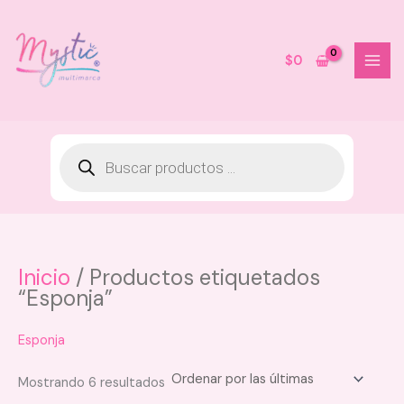
Ir
al
contenido
$
0
Inicio
/ Productos etiquetados
Keratina Alisador Progresivo Kaba
“Esponja”
$
80.000
Este
+
AGREGAR
producto
Esponja
tiene
múltiples
Sorted
Mostrando 6 resultados
by
variantes.