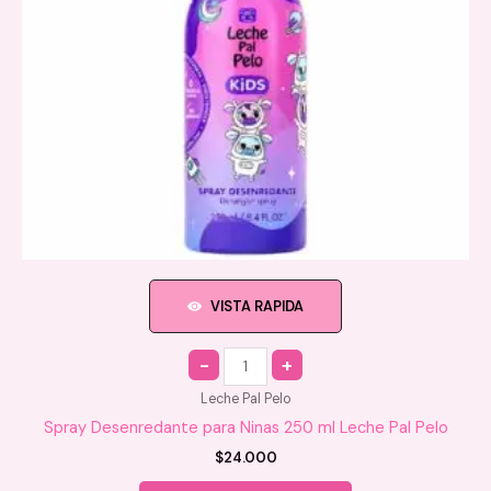
página
de
producto
VISTA RAPIDA
Quantity
Leche Pal Pelo
Spray Desenredante para Ninas 250 ml Leche Pal Pelo
$
24.000