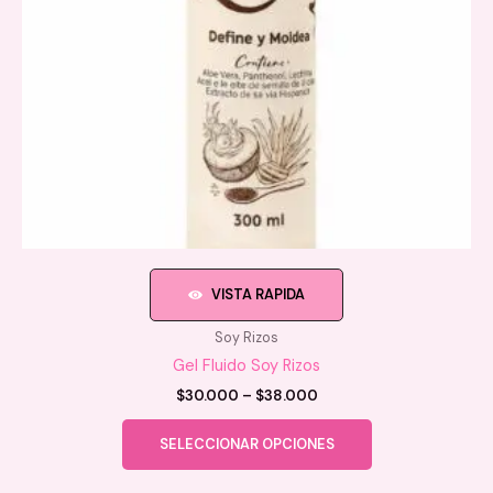
página
de
producto
VISTA RAPIDA
Soy Rizos
Gel Fluido Soy Rizos
Price
$
30.000
–
$
38.000
range:
Este
$30.000
SELECCIONAR OPCIONES
producto
through
$38.000
tiene