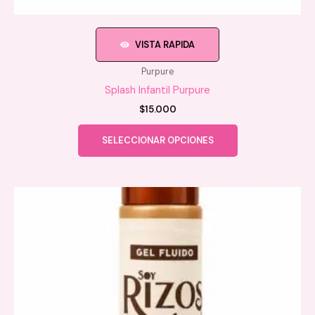
VISTA RAPIDA
Purpure
Splash Infantil Purpure
$
15.000
Este
SELECCIONAR OPCIONES
producto
tiene
múltiples
variantes.
Las
opciones
se
pueden
elegir
en
la