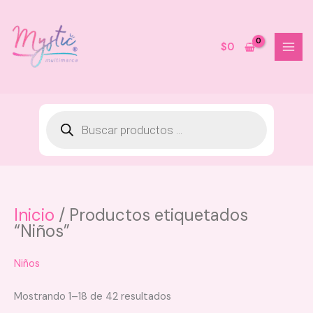
Ir
al
contenido
$
0
Inicio
/ Productos etiquetados
Exfoliante facial ROSAS y CAFE
“Niños”
120 ml Vive Beauty
$
24.000
Niños
+
AGREGAR
Mostrando 1–18 de 42 resultados