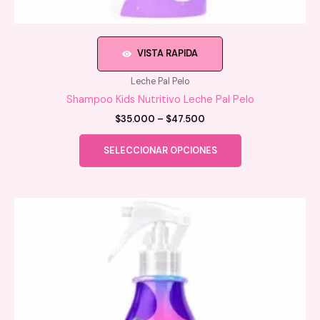
VISTA RAPIDA
Leche Pal Pelo
Shampoo Kids Nutritivo Leche Pal Pelo
Price
$
35.000
–
$
47.500
range:
Este
$35.000
SELECCIONAR OPCIONES
producto
through
$47.500
tiene
múltiples
variantes.
Las
opciones
se
pueden
elegir
en
la