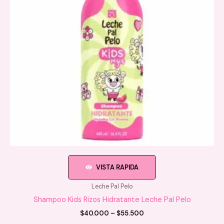
elegir
en
la
página
de
producto
VISTA RAPIDA
Leche Pal Pelo
Shampoo Kids Rizos Hidratante Leche Pal Pelo
Price
$
40.000
–
$
55.500
range: