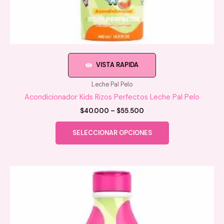
VISTA RAPIDA
Leche Pal Pelo
Acondicionador Kids Rizos Perfectos Leche Pal Pelo
Price
$
40.000
–
$
55.500
range:
Este
$40.000
SELECCIONAR OPCIONES
producto
through
$55.500
tiene
múltiples
variantes.
Las
opciones
se
pueden