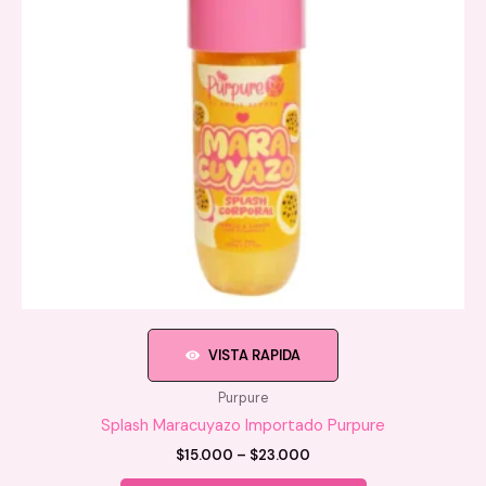
VISTA RAPIDA
Purpure
Splash Maracuyazo Importado Purpure
Price
$
15.000
–
$
23.000
range:
Este