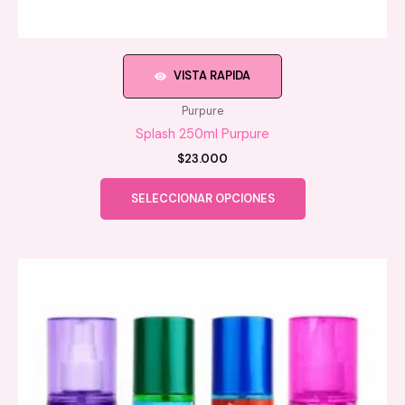
VISTA RAPIDA
Purpure
Splash 250ml Purpure
$
23.000
Este
SELECCIONAR OPCIONES
producto
tiene
múltiples
variantes.
Las
opciones
se
pueden
elegir
en