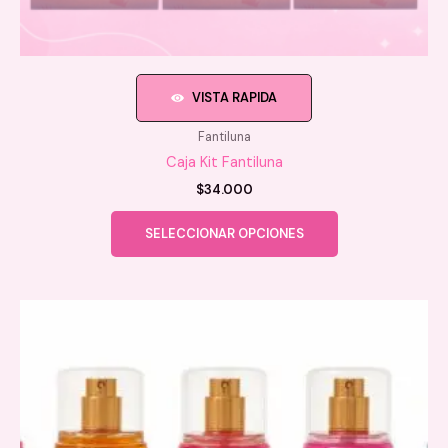
VISTA RAPIDA
Fantiluna
Caja Kit Fantiluna
$
34.000
Este
SELECCIONAR OPCIONES
producto
tiene
múltiples
variantes.
Las
opciones
se
pueden
elegir
en