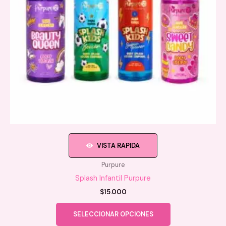
la
página
de
producto
VISTA RAPIDA
Purpure
Splash Infantil Purpure
$
15.000
Este
SELECCIONAR OPCIONES
producto