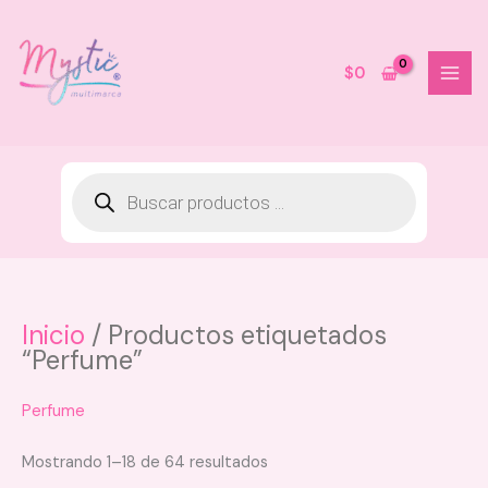
Ir
al
contenido
$
0
Inicio
/ Productos etiquetados
Rubor Mineralizado Anik - 02
“Perfume”
Authentic
$
24.000
Perfume
+
AGREGAR
Mostrando 1–18 de 64 resultados