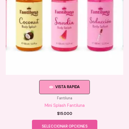
la
página
de
producto
VISTA RAPIDA
Fantiluna
Mini Splash Fantiluna
$
15.000
Este
SELECCIONAR OPCIONES
producto