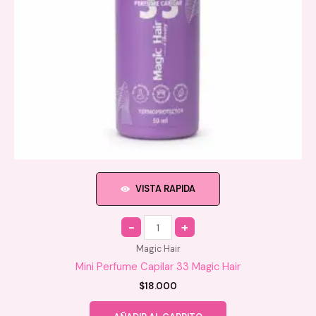
página
de
producto
VISTA RAPIDA
Quantity
Magic Hair
Mini Perfume Capilar 33 Magic Hair
$
18.000