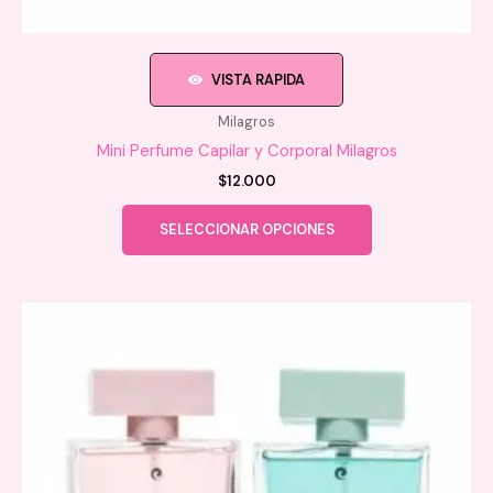
VISTA RAPIDA
Milagros
Mini Perfume Capilar y Corporal Milagros
$
12.000
Este
SELECCIONAR OPCIONES
producto
tiene
múltiples
variantes.
Las
opciones
se
pueden
elegir
en
la