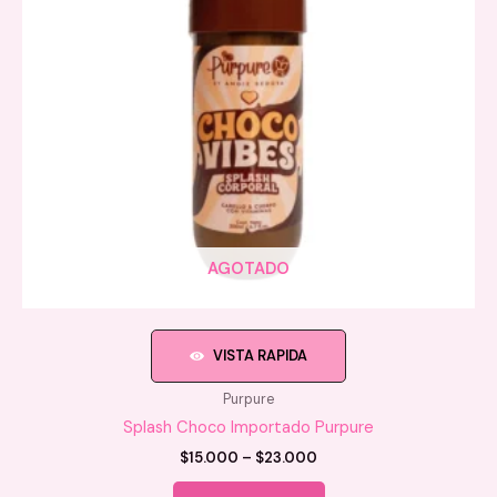
AGOTADO
VISTA RAPIDA
Purpure
Splash Choco Importado Purpure
Price
$
15.000
–
$
23.000
range:
Este
$15.000