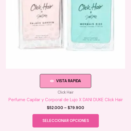
página
de
producto
VISTA RAPIDA
Click Hair
Perfume Capilar y Corporal de Lujo X DANI DUKE Click Hair
Price
$
52.000
–
$
79.900
range:
Este
$52.000
SELECCIONAR OPCIONES
producto
through
$79.900
tiene