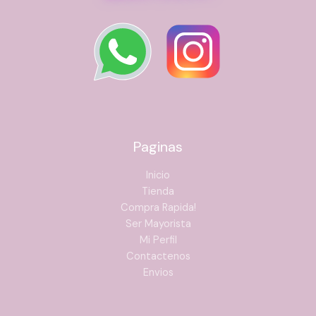
Paginas
Inicio
Tienda
Compra Rapida!
Ser Mayorista
Mi Perfil
Contactenos
Envios