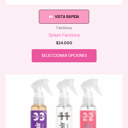
VISTA RAPIDA
Fantiluna
Splash Fantiluna
$
24.000
Este
SELECCIONAR OPCIONES
producto
tiene
múltiples
variantes.
Las
opciones
se
pueden
elegir
en
la