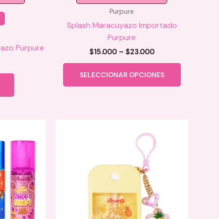
Purpure
Splash Maracuyazo Importado
Purpure
yazo Purpure
Price
$
15.000
–
$
23.000
range:
Este
$15.000
SELECCIONAR OPCIONES
producto
through
$23.000
tiene
múltiples
variantes.
Las
opciones
se
pueden
elegir
en
la
página