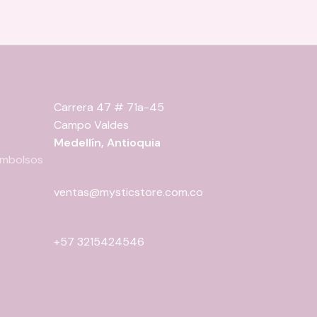
elegir
en
la
página
de
producto
Carrera 47 # 71a-45
Campo Valdes
Medellín, Antioquia
eembolsos
ventas@mysticstore.com.co
+57 3215424546