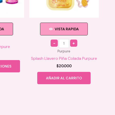
de
producto
IDA
VISTA RAPIDA
Quantity
urpure
Purpure
Splash Llavero Piña Colada Purpure
Este
$
20.000
CIONES
producto
tiene
AÑADIR AL CARRITO
múltiples
variantes.
Las
opciones
se
pueden