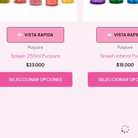
producto
VISTA RAPIDA
VISTA RAP
Purpure
Purpure
Splash 250ml Purpure
Splash Infantil P
$
23.000
$
15.000
Este
SELECCIONAR OPCIONES
SELECCIONAR OP
producto
tiene
múltiples
variantes.
Las
opciones
se
pueden