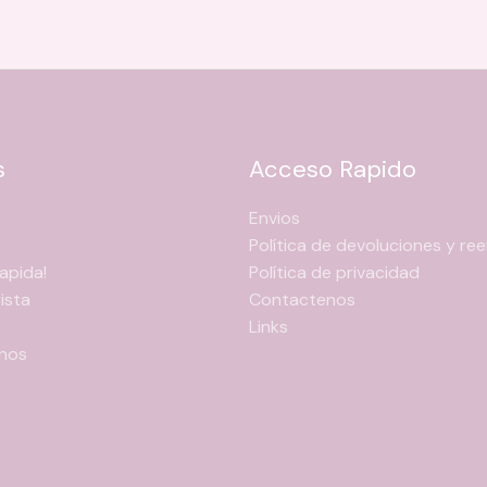
elegir
en
la
página
de
producto
s
Acceso Rapido
Envios
Política de devoluciones y r
apida!
Política de privacidad
ista
Contactenos
Links
nos