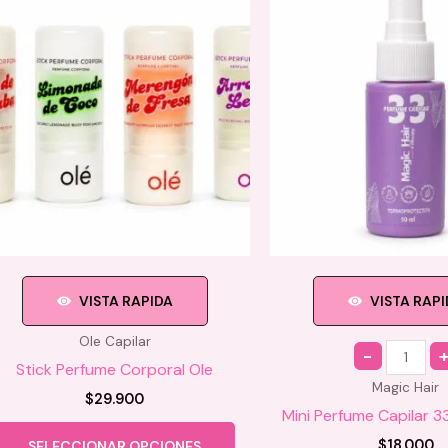
múltiples
variantes.
Las
opciones
se
pueden
elegir
en
la
página
de
producto
VISTA RAPIDA
VISTA RAP
Ole Capilar
Quantity
Stick Perfume Corporal Ole
Magic Hair
$
29.900
Mini Perfume Capilar 3
Este
$
18.000
SELECCIONAR OPCIONES