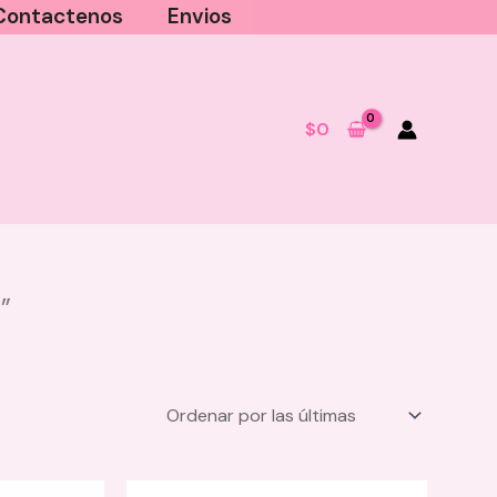
Contactenos
Envios
$
0
”
PREVENTA! Perfume Para El
Cabello Click Hair - Glaze
(Vainilla)
$
39.900
+
AGREGAR