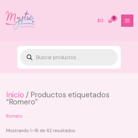
Ir
al
contenido
$
0
Inicio
/ Productos etiquetados
pa Milagros
Splash Fantiluna - Co
“Romero”
$
24.000
+
AGREGAR
Romero
Mostrando 1–18 de 62 resultados