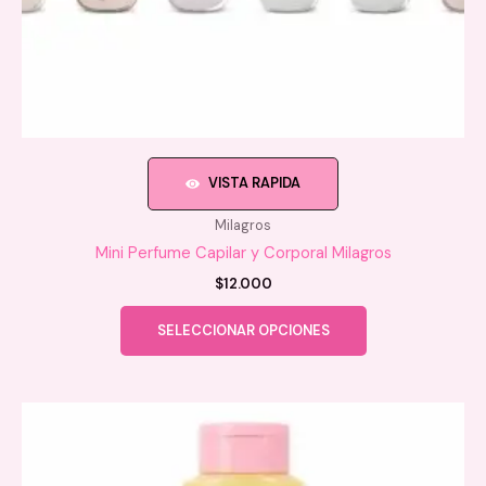
VISTA RAPIDA
Milagros
Mini Perfume Capilar y Corporal Milagros
$
12.000
Este
SELECCIONAR OPCIONES
producto
tiene
múltiples
variantes.
Las
opciones
se