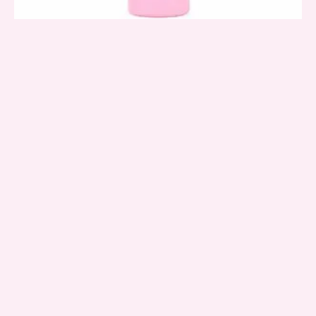
VISTA RAPIDA
Quantity
Lluvia de Estrellas
Perfume para el cabello ARI Lluvia de Estrellas
$
35.000
AÑADIR AL CARRITO