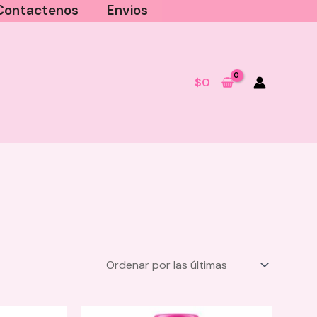
Contactenos
Envios
$
0