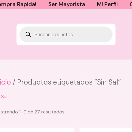
mpra Rapida!
Ser Mayorista
Mi Perfil
icio
/ Productos etiquetados “Sin Sal”
 Sal
Sorted
strando 1–9 de 27 resultados
by
latest