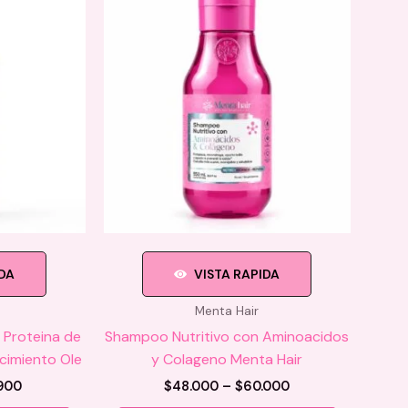
IDA
VISTA RAPIDA
Menta Hair
 Proteina de
Shampoo Nutritivo con Aminoacidos
cimiento Ole
y Colageno Menta Hair
Price
Price
900
$
48.000
–
$
60.000
range:
range: