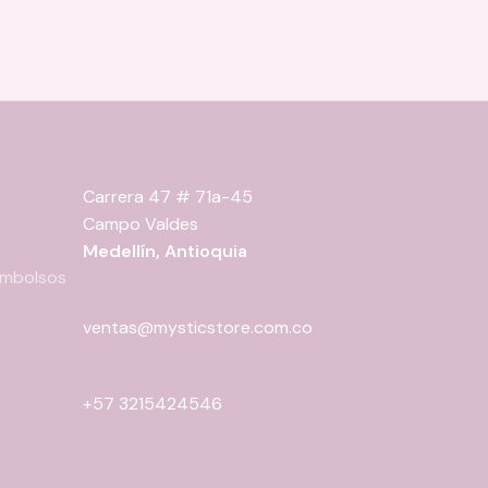
Carrera 47 # 71a-45
Campo Valdes
Medellín, Antioquia
eembolsos
ventas@mysticstore.com.co
+57 3215424546