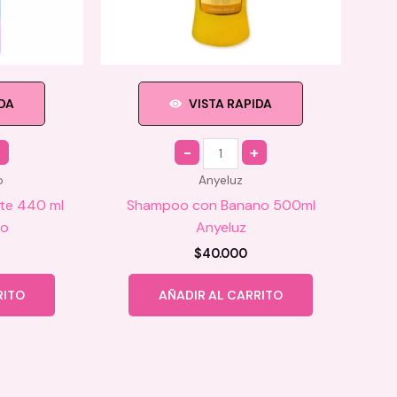
IDA
VISTA RAPIDA
Quantity
o
Anyeluz
nte 440 ml
Shampoo con Banano 500ml
lo
Anyeluz
$
40.000
RITO
AÑADIR AL CARRITO