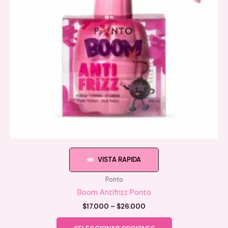
VISTA RAPIDA
Ponto
Boom Antifrizz Ponto
Price
$
17.000
–
$
26.000
range:
Este
$17.000