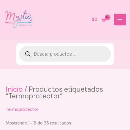
Ir
al
contenido
$
0
Inicio
/ Productos etiquetados
Beauty
Shampoo Crecimiento Cabello
“Termoprotector”
seco Magic hair
$
39.000
Termoprotector
+
AGREGAR
Mostrando 1–18 de 33 resultados