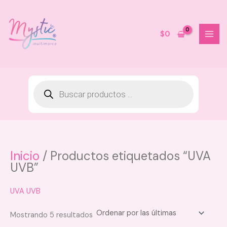
Ir
al
contenido
$
0
Inicio
/ Productos etiquetados “UVA
Labial Mate Pure Glow OG - 312
UVB”
Ruby
$
28.000
UVA UVB
+
AGREGAR
Sorted
Mostrando 5 resultados
by