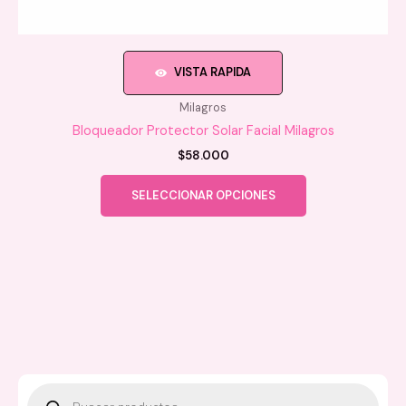
VISTA RAPIDA
Milagros
Bloqueador Protector Solar Facial Milagros
$
58.000
Este
SELECCIONAR OPCIONES
producto
tiene
múltiples
variantes.
Las
opciones
se
pueden
elegir
en
B
ú