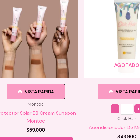
se
pueden
elegir
en
la
página
de
producto
AGOTADO
VISTA RAPIDA
VISTA RAP
Montoc
Quantity
rotector Solar BB Cream Sunsoon
Click Hair
Montoc
Acondicionador De Miel
$
59.000
$
43.900
Este