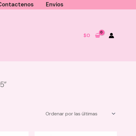
Contactenos
Envios
$
0
5”
Tratamiento Capilar Elixir
Revitalizante AMPOLLETA Rosa
Milagros
$
14.000
+
AGREGAR