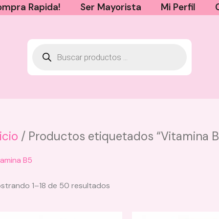
mpra Rapida!
Ser Mayorista
Mi Perfil
icio
/ Productos etiquetados “Vitamina B
Rubor Bonita Anik - 06 Becca
tamina B5
$
18.000
+
AGREGAR
strando 1–18 de 50 resultados