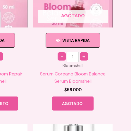
de
de
producto
producto
AGOTADO
IDA
VISTA RAPIDA
Quantity
Bloomshell
oom Repair
Serum Coreano Bloom Balance
ell
Serum Bloomshell
$
58.000
RITO
AGOTADO!