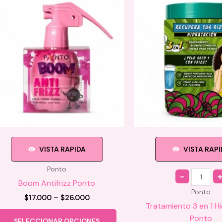
VISTA RAPIDA
VISTA RAP
Ponto
Quantity
Boom Antifrizz Ponto
Ponto
Price
$
17.000
–
$
26.000
Tratamiento 3 en 1 H
range:
Este
$17.000
Ponto
SELECCIONAR OPCIONES