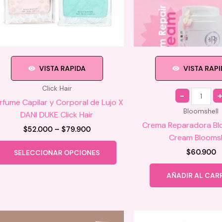
VISTA RAPIDA
VISTA RAP
Click Hair
Quantity
rfume Capilar y Corporal de Lujo X
Bloomshell
DANI DUKE Click Hair
Crema Reparadora Bl
Price
$
52.000
–
$
79.900
Cream Bloomsh
range:
Este
$52.000
$
60.900
SELECCIONAR OPCIONES
producto
through
$79.900
tiene
AÑADIR AL CAR
múltiples
variantes.
Las
opciones