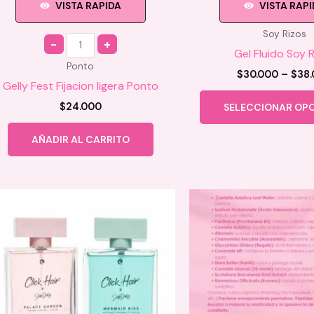
VISTA RAPIDA
VISTA RAP
Soy Rizos
Quantity
Gel Fluido Soy 
Ponto
$
30.000
–
$
38
Gelly Fest Fijacion ligera Ponto
$
24.000
SELECCIONAR OP
AÑADIR AL CARRITO