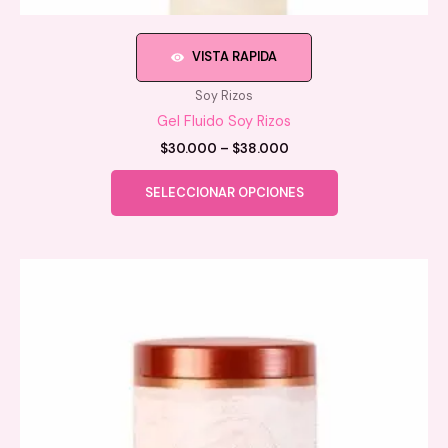
VISTA RAPIDA
Soy Rizos
Gel Fluido Soy Rizos
Price
$
30.000
–
$
38.000
range:
Este
$30.000
SELECCIONAR OPCIONES
producto
through
$38.000
tiene
múltiples
variantes.
Las
opciones
se
pueden
elegir
en
la