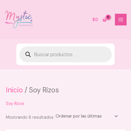
Ir
al
contenido
$
0
Inicio
/ Soy Rizos
Drops Potenciador de Brillo Kaba
- Honey Gold
$
40.000
Soy Rizos
+
AGREGAR
Sorted
Mostrando 8 resultados
by
latest