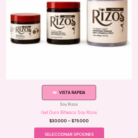
VISTA RAPIDA
Soy Rizos
Gel Duro Bifasico Soy Rizos
Price
$
30.000
–
$
75.000
range:
Este
$30.000
SELECCIONAR OPCIONES
producto
through