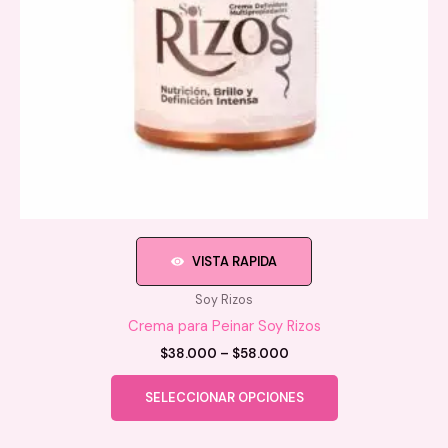
página
de
producto
VISTA RAPIDA
Soy Rizos
Crema para Peinar Soy Rizos
Price
$
38.000
–
$
58.000
range:
Este
$38.000
SELECCIONAR OPCIONES
producto
through
$58.000
tiene
múltiples