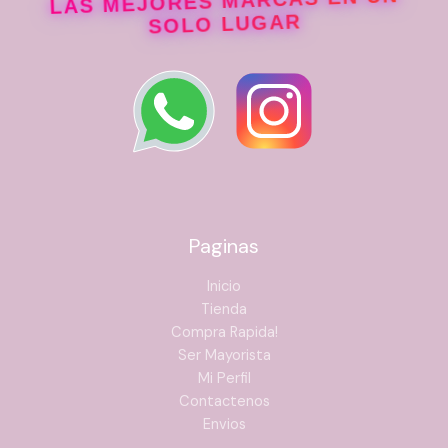
LAS MEJORES MARCAS EN UN
SOLO LUGAR
Paginas
Inicio
Tienda
Compra Rapida!
Ser Mayorista
Mi Perfil
Contactenos
Envios