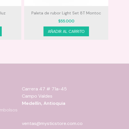
luz
Paleta de rubor Light Set 8T Montoc
Manteq
$
55.000
AÑADIR AL CARRITO
Carrera 47 # 71a-45
Campo Valdes
Medellín, Antioquia
eembolsos
ventas@mysticstore.com.co