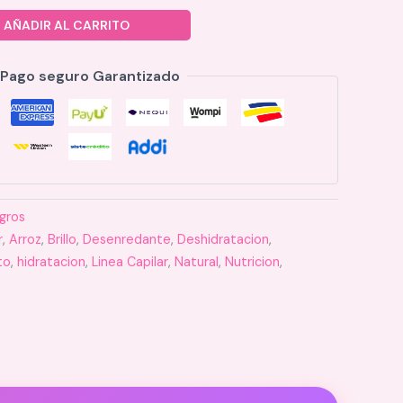
AÑADIR AL CARRITO
Pago seguro Garantizado
agros
r
,
Arroz
,
Brillo
,
Desenredante
,
Deshidratacion
,
to
,
hidratacion
,
Linea Capilar
,
Natural
,
Nutricion
,