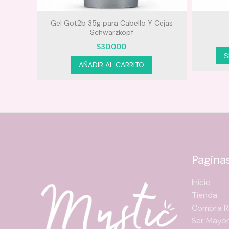
mshell
Gel Got2b 35g para Cabello Y Cejas
Schwarzkopf
$
30.000
S
AÑADIR AL CARRITO
Pagina
Inicio
Tienda
Compra R
Ser Mayor