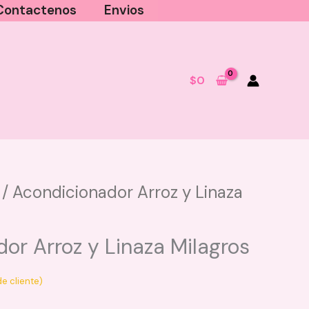
Contactenos
Envios
$
0
/ Acondicionador Arroz y Linaza
Dona Skala
S
$
30.000
R
or Arroz y Linaza Milagros
M
+
AGREGAR
$
e cliente)