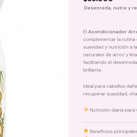
5 basado en
Desenreda, nutre y rev
puntuación
de cliente
El
Acondicionador Arro
complementar la rutina 
suavidad y nutrición a l
naturales de arroz y lin
facilitando el desenred
brillante.
Ideal para cabellos dañ
recuperar suavidad, vit
Nutrición diaria para 
Beneficios principale