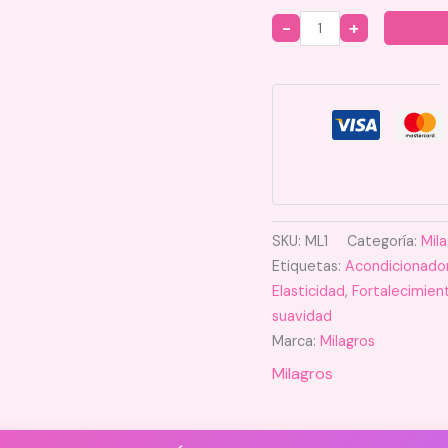
Quantity
SKU:
ML1
Categoría:
Mil
Etiquetas:
Acondicionado
Elasticidad
,
Fortalecimien
suavidad
Marca:
Milagros
Milagros