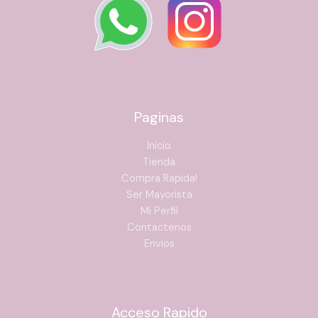
Paginas
Inicio
Tienda
Compra Rapida!
Ser Mayorista
Mi Perfil
Contactenos
Envios
Acceso Rapido