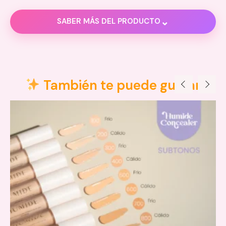
⌄
SABER MÁS DEL PRODUCTO
Información adicional
Dimensiones
5 × 5 × 23 cm
También te puede gustar