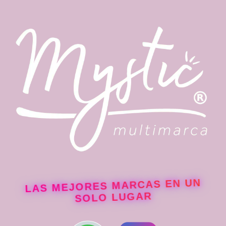
en
la
página
de
producto
LAS MEJORES MARCAS EN UN
SOLO LUGAR