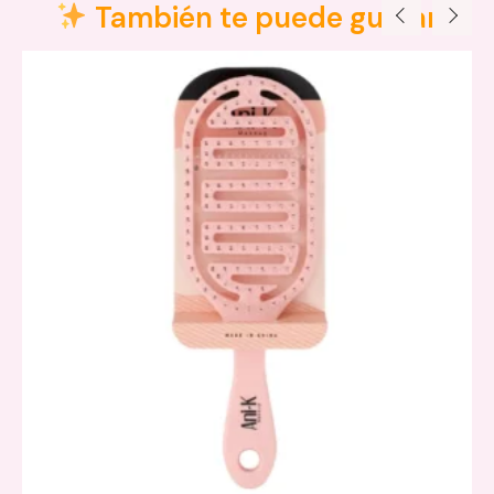
Dimensiones
4 × 4 × 17 cm
También te puede gustar