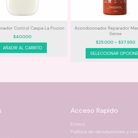
onador Control Caspa La Pocion
Acondicionador Reparador Ma
Sense
$
40.000
P
$
25.000
–
$
37.950
r
AÑADIR AL CARRITO
$
SELECCIONAR OPCION
t
$
s
Acceso Rapido
Envios
Política de devoluciones y r