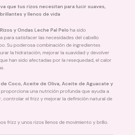
tiene
iva que tus rizos necesitan para lucir suaves,
múltiples
brillantes y llenos de vida
variantes.
Las
a Rizos y Ondas Leche Pal Pelo
ha sido
opciones
 para satisfacer las necesidades del cabello
se
spo. Su poderosa combinación de ingredientes
pueden
urar la hidratación, mejorar la suavidad y devolver
elegir
s que han sido afectadas por la resequedad, el calor
en
s.
la
página
 de Coco, Aceite de Oliva, Aceite de Aguacate y
de
, proporciona una nutrición profunda que ayuda a
producto
r, controlar el frizz y mejorar la definición natural de
s frizz y unos rizos llenos de movimiento y brillo.