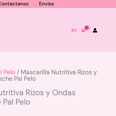
Contactenos
Envios
$
0
l Pelo
/ Mascarilla Nutritiva Rizos y
che Pal Pelo
Acondicionador Reparador
Amatista y Granate Perfum
utritiva Rizos y Ondas
Sensse
Pal Pelo
$
25.000
Este
+
AGREGAR
producto