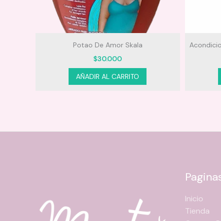
dicional
Potao De Amor Skala
Acondici
$
30.000
AÑADIR AL CARRITO
Pagina
Inicio
Tienda