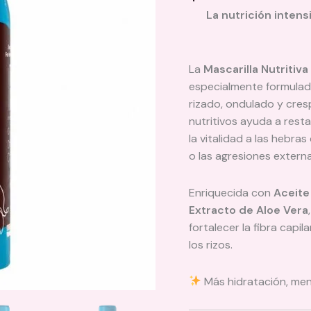
variantes.
La nutrición intens
Las
opciones
se
La
Mascarilla Nutritiv
pueden
especialmente formulada
elegir
rizado, ondulado y cre
en
nutritivos ayuda a resta
la
la vitalidad a las hebra
página
o las agresiones externa
de
producto
Enriquecida con
Aceite
Extracto de Aloe Vera
fortalecer la fibra capila
los rizos.
Más hidratación, meno