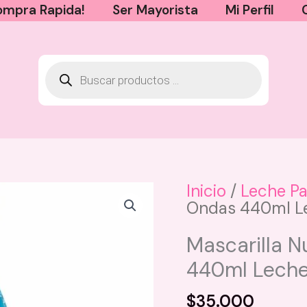
mpra Rapida!
Ser Mayorista
Mi Perfil
Inicio
/
Leche Pa
Ondas 440ml Le
Organizador Premium Milagros
$
20.000
Mascarilla N
Este
+
AGREGAR
440ml Leche 
producto
tiene
$
35.000
múltiples