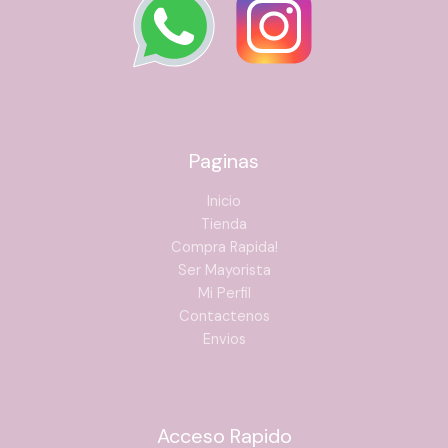
Paginas
Inicio
Tienda
Compra Rapida!
Ser Mayorista
Mi Perfil
Contactenos
Envios
Acceso Rapido