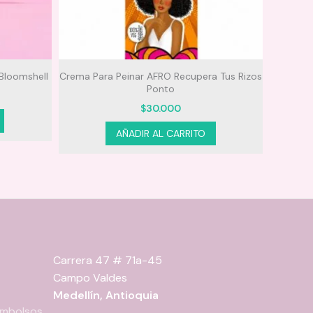
Bloomshell
Crema Para Peinar AFRO Recupera Tus Rizos
Ponto
$
30.000
AÑADIR AL CARRITO
Carrera 47 # 71a-45
Campo Valdes
Medellín, Antioquia
eembolsos