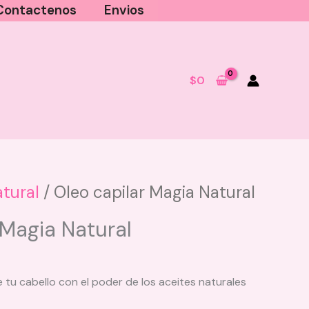
Contactenos
Envios
$
0
tural
/ Oleo capilar Magia Natural
Tonico Forte Class Gold - 50 ML
 Magia Natural
$
90.000
+
AGREGAR
tu cabello con el poder de los aceites naturales