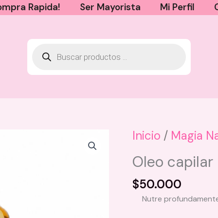
mpra Rapida!
Ser Mayorista
Mi Perfil
Inicio
/
Magia Na
Crema Corporal Fantiluna -
Oleo capilar
Cherry
$
20.000
$
50.000
+
AGREGAR
Nutre profundamente 