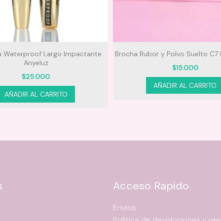
a Waterproof Largo Impactante
Brocha Rubor y Polvo Suelto C7 
Anyeluz
$
15.000
$
25.000
AÑADIR AL CARRITO
AÑADIR AL CARRITO
s
Acceso Rapido
Envios
Política de devoluciones y r