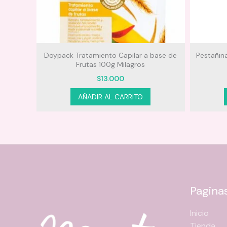
ba
Doypack Tratamiento Capilar a base de
Pestañin
Frutas 100g Milagros
$
13.000
AÑADIR AL CARRITO
Pagina
Inicio
Tienda