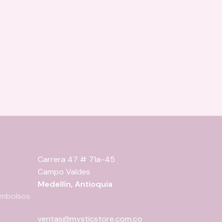
Carrera 47 # 71a-45
Campo Valdes
Medellín, Antioquia
eembolsos
ventas@mysticstore.com.co