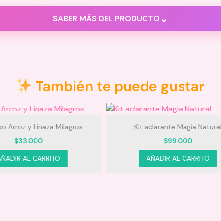
⌄
SABER MÁS DEL PRODUCTO
También te puede gustar
t aclarante Magia Natural
Perfume para el cabello Mil Dese
$
99.000
Estrellas
AÑADIR AL CARRITO
$
35.000
AÑADIR AL CARRITO