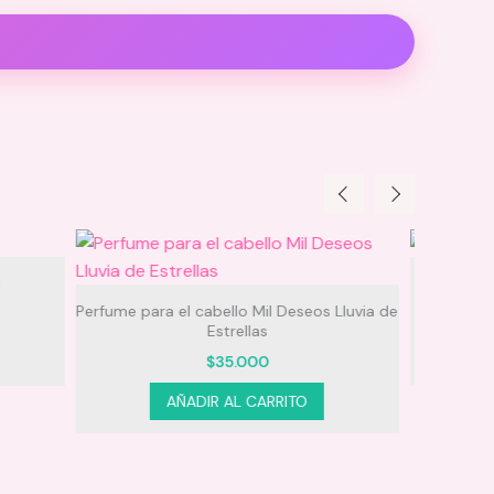
Acondicionador 250ml Lola Rapunzel
os Lluvia de
$
59.000
AÑADIR AL CARRITO