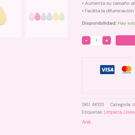
• Aumenta su tamaño a
• Facilita la difuminació
Disponibilidad:
Hay exi
Quantity
SKU:
AK105
Categoría:
A
Etiquetas:
Limpieza
,
Linea
Anik