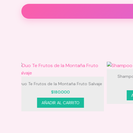
Descripción
Valoraciones (0)
Shampoo Arroz y Linaza Milagros
Ki
o Salvaje
$
33.000
AÑADIR AL CARRITO
En seco:
Húmedo: