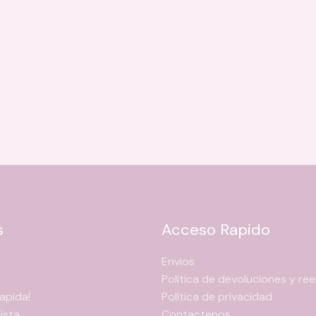
s
Acceso Rapido
Envios
Política de devoluciones y r
apida!
Política de privacidad
ista
Contactenos