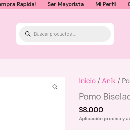
mpra Rapida!
Ser Mayorista
Mi Perfil
Inicio
/
Anik
/ Po
Brillo Labial Click Gloss Pro
Pomo Bisela
ow
Montoc - DIVA
$
22.000
$
8.000
+
AGREGAR
Aplicación precisa y 