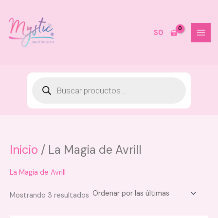
Ir
al
contenido
$
0
Inicio
/ La Magia de Avrill
Keratina Alisador Progresivo Kaba
- 500 ML
$
130.000
La Magia de Avrill
+
AGREGAR
Sorted
Mostrando 3 resultados
by
latest