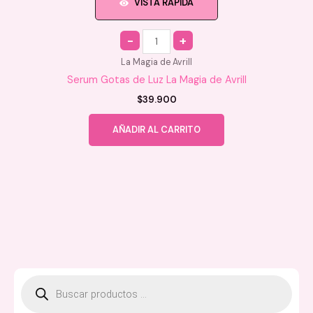
VISTA RAPIDA
Quantity
La Magia de Avrill
Serum Gotas de Luz La Magia de Avrill
$
39.900
AÑADIR AL CARRITO
B
ú
s
q