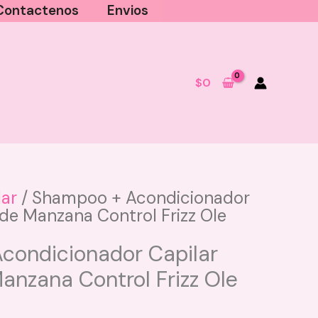
Contactenos
Envios
$
0
lar
/ Shampoo + Acondicionador
 de Manzana Control Frizz Ole
Kit de reparación Profunda
LaPocion
condicionador Capilar
$
175.000
anzana Control Frizz Ole
+
AGREGAR