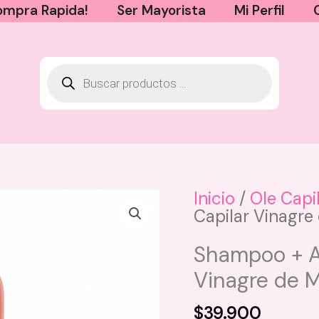
mpra Rapida!
Ser Mayorista
Mi Perfil
Inicio
/
Ole Capi
Capilar Vinagre
Hidratante De Labios Lippie Balm
Montoc - Frambuesa
Shampoo + A
$
15.000
Vinagre de M
+
AGREGAR
$
39.900