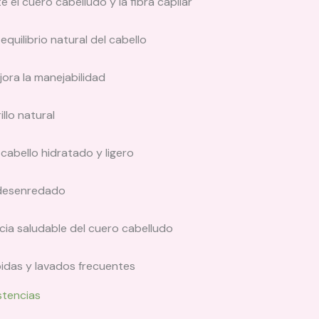
el cuero cabelludo y la fibra capilar
quilibrio natural del cabello
jora la manejabilidad
llo natural
cabello hidratado y ligero
y desenredado
cia saludable del cuero cabelludo
pidas y lavados frecuentes
stencias