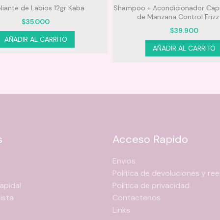
liante de Labios 12gr Kaba
Shampoo + Acondicionador Capil
de Manzana Control Frizz
$
35.000
$
39.900
AÑADIR AL CARRITO
AÑADIR AL CARRITO
s
Acceso Rapido
Envios
Política de devoluciones y r
apida!
Política de privacidad
ista
Contactenos
Links