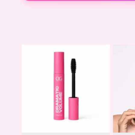
Descripción
Información adicional
Vinagre de Manzana
Romero
Extracto de Hoja de Guayaba
Maracuyá
Agentes Acondicionadores