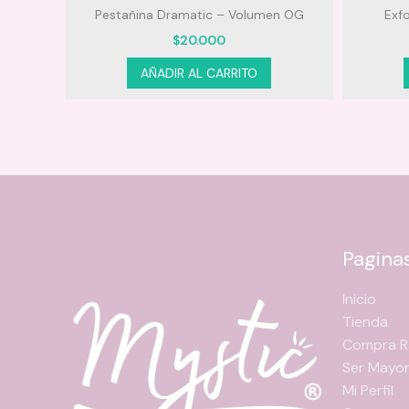
 Hair
Pestañina Dramatic – Volumen OG
Exfo
$
20.000
AÑADIR AL CARRITO
Pagina
Inicio
Tienda
Compra R
Ser Mayor
Mi Perfil