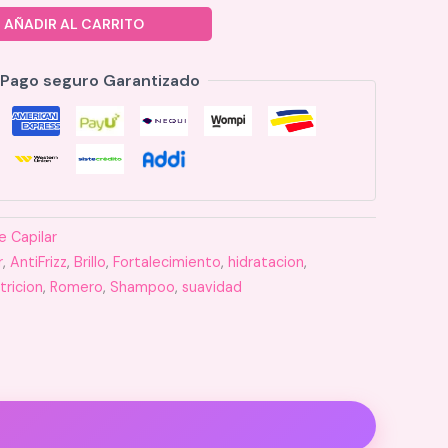
AÑADIR AL CARRITO
Pago seguro Garantizado
e Capilar
r
,
AntiFrizz
,
Brillo
,
Fortalecimiento
,
hidratacion
,
tricion
,
Romero
,
Shampoo
,
suavidad