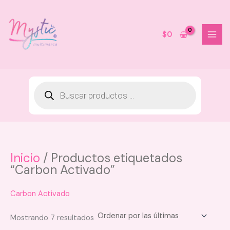
Ir
al
contenido
$
0
Inicio
/ Productos etiquetados
Lip Gloss Juicy Lips con acido
“Carbon Activado”
hialuronico Montoc
$
28.000
Este
Carbon Activado
+
AGREGAR
producto
tiene
Sorted
Mostrando 7 resultados
by
múltiples