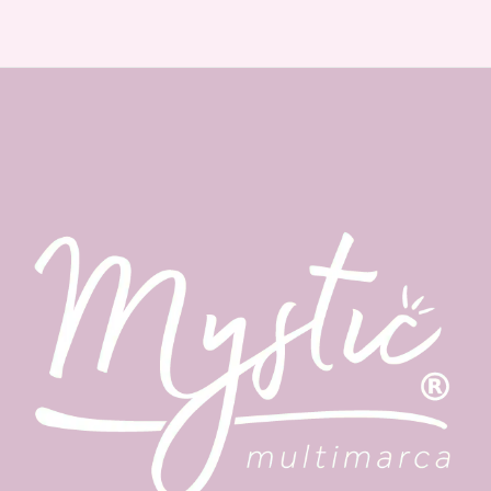
Masajea suavemente y distribuye uniformemente.
Deja actuar durante unos minutos.
Enjuaga con abundante agua.
Contenido: