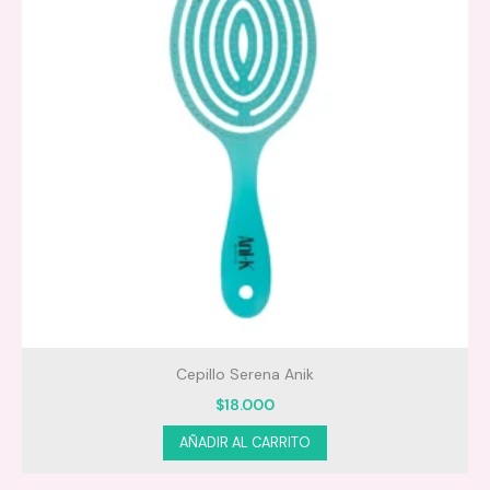
Cepillo Serena Anik
$
18.000
AÑADIR AL CARRITO
Después del shampoo, aplica sobre el cabello
húmedo de medios a puntas.