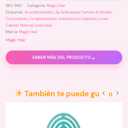
SKU:
MG1
Categoría:
Magic Hair
Etiquetas:
Acondicionador
,
Aji
,
Anticaspa
,
Carbon Activado
,
Crecimiento
,
Fortalecimiento
,
hidratacion
,
Limpieza
,
Linea
Capilar
,
Natural
,
suavidad
Marca:
Magic Hair
Magic Hair
⌄
SABER MÁS DEL PRODUCTO
Descripción
Información adicional
También te puede gustar
Valoraciones (0)