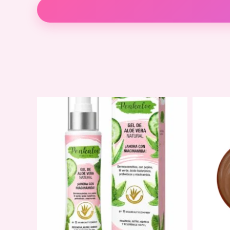
Descripción
Valoraciones (0)
Pestañina Profesional Silicon Café – PROSA
Contenido:
Color:
Cepillo:
Precauciones:
Suspende su uso en caso de irritación
No se deje al alcance de los niños
Evita el contacto con la parte interna del 