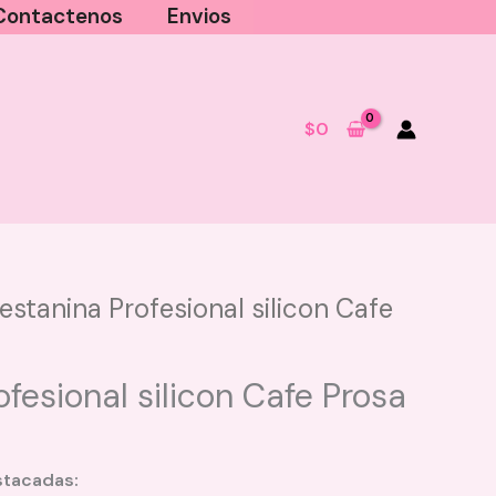
Contactenos
Envios
$
0
estanina Profesional silicon Cafe
Crema Hidratante Facial Ruby
Skin Colageno Ruby Rose
ofesional silicon Cafe Prosa
$
15.000
+
AGREGAR
stacadas: