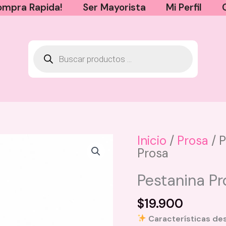
mpra Rapida!
Ser Mayorista
Mi Perfil
Inicio
/
Prosa
/ P
Prosa
Crema para Peinar Soy Rizos -
1000 g
Pestanina Pr
$
58.000
$
19.900
+
AGREGAR
Características de