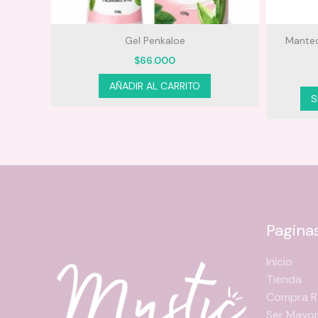
PROSA
Gel Penkaloe
Manteq
$
66.000
AÑADIR AL CARRITO
S
Pagina
Inicio
Tienda
Compra R
Ser Mayor