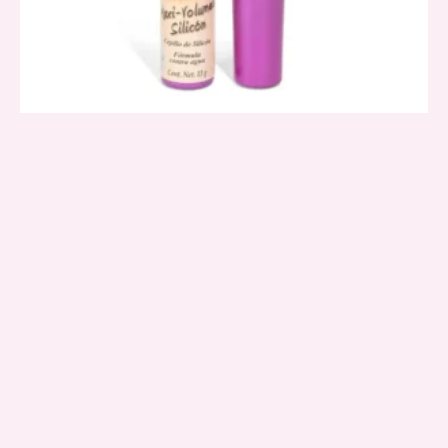
VISTA RAPIDA
Quantity
Prosa
Pestanina Prosa Fucsia Maxi Volumen Silicon
$
19.900
AÑADIR AL CARRITO