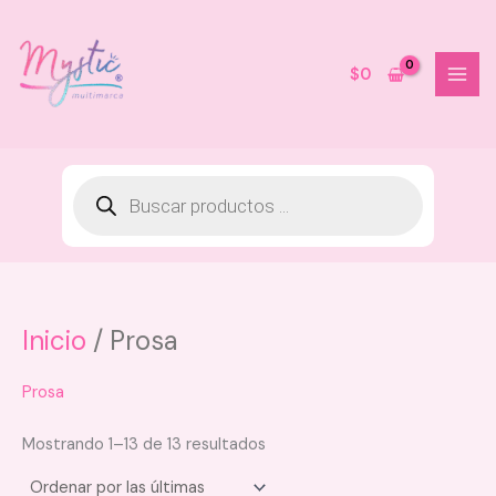
Ir
al
contenido
$
0
Inicio
/ Prosa
Shampoo Fantasia Natural Niños
Shamp
Fruto Salvaje
Hair
$
49.000
$
44.
Prosa
+
AGREGAR
Mostrando 1–13 de 13 resultados