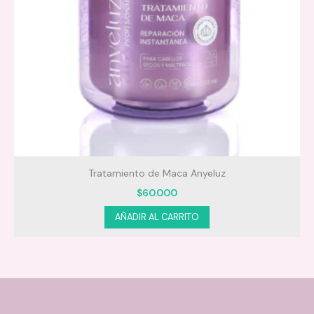
Beneficios:
Tratamiento de Maca Anyeluz
$
60.000
Rizos más hidratados, definidos y sin encrespamiento
AÑADIR AL CARRITO
Cabello más fuerte y brillante
Mayor elasticidad
Protección contra daños futuros y puntas abiertas
Modo de Uso: