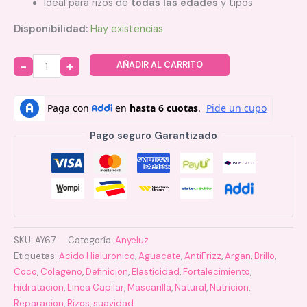
Ideal para rizos de
todas las edades
y tipos
Disponibilidad:
Hay existencias
AÑADIR AL CARRITO
Quantity
Pago seguro Garantizado
SKU:
AY67
Categoría:
Anyeluz
Etiquetas:
Acido Hialuronico
,
Aguacate
,
AntiFrizz
,
Argan
,
Brillo
,
Coco
,
Colageno
,
Definicion
,
Elasticidad
,
Fortalecimiento
,
hidratacion
,
Linea Capilar
,
Mascarilla
,
Natural
,
Nutricion
,
Reparacion
,
Rizos
,
suavidad