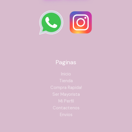
¿Puedo usarla en cabello teñido o con tratamientos
químicos?
¿Debo enjuagarla o se deja en el cabello?
Paginas
Inicio
Tienda
Compra Rapida!
Ser Mayorista
Mi Perfil
Contactenos
Envios