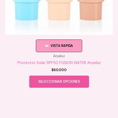
VISTA RAPIDA
Anyeluz
Protector Solar SPF50 FUSION WATER Anyeluz
$
60.000
Este
SELECCIONAR OPCIONES
producto
tiene
múltiples
variantes.
Las
opciones