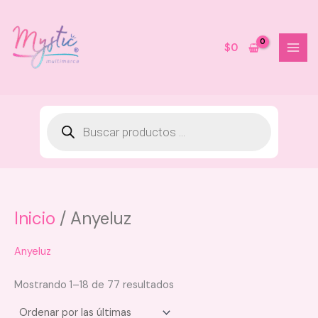
Ir
al
contenido
$
0
Inicio
/ Anyeluz
Crema Para Peinar 500g Etniker
$
50.600
Anyeluz
+
AGREGAR
Mostrando 1–18 de 77 resultados