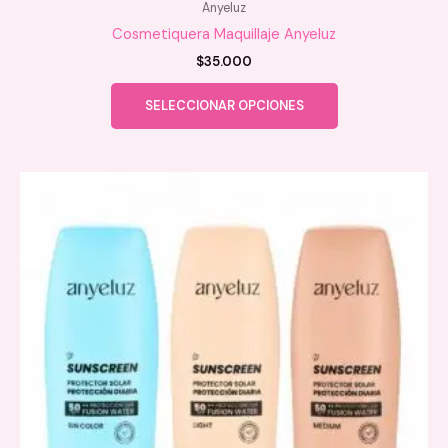
Anyeluz
Cosmetiquera Maquillaje Anyeluz
$
35.000
Este
SELECCIONAR OPCIONES
producto
tiene
múltiples
variantes.
Las
opciones
se
pueden
elegir
en
la
página
de
producto