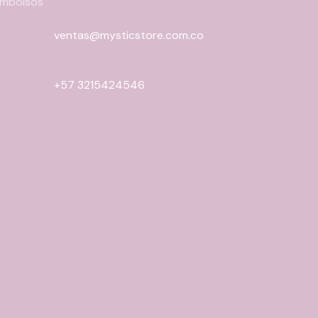
eembolsos
ventas@mysticstore.com.co
+57 3215424546