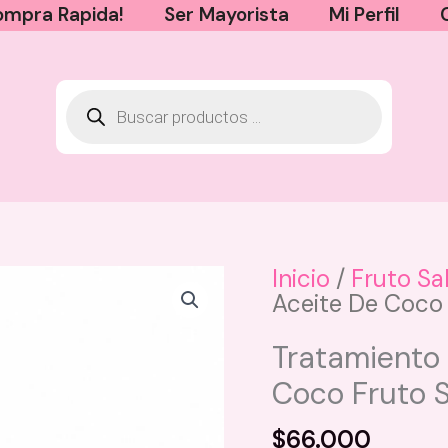
mpra Rapida!
Ser Mayorista
Mi Perfil
Inicio
/
Fruto Sa
Aceite De Coco 
Acondicionador para
Cepillo Romance 
l Leche Pal Pelo
$
20.000
Tratamiento 
+
AGREGAR
Coco Fruto S
GAR
$
66.000