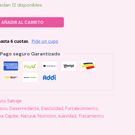
edan 12 disponibles
AÑADIR AL CARRITO
Pago seguro Garantizado
uto Salvaje
oco
,
Desenredante
,
Elasticidad
,
Fortalecimiento
,
ea Capilar
,
Natural
,
Nutricion
,
suavidad
,
Tratamiento