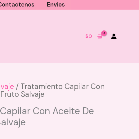
Contactenos
Envios
$
0
lvaje
/ Tratamiento Capilar Con
Fruto Salvaje
Anik
Bronceador Ritual de S
Botanico
Capilar Con Aceite De
$
35.900
alvaje
+
AGREGAR