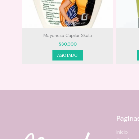
Ultra
Mayonesa Capilar Skala
$
30.000
AGOTADO!
Pagina
Inicio