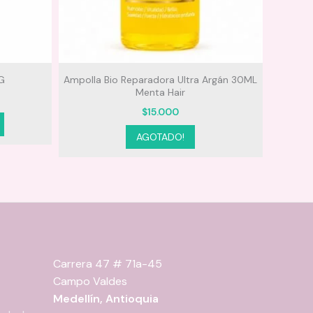
G
Ampolla Bio Reparadora Ultra Argán 30ML
Gl
Menta Hair
$
15.000
AGOTADO!
Carrera 47 # 71a-45
Campo Valdes
Medellín, Antioquia