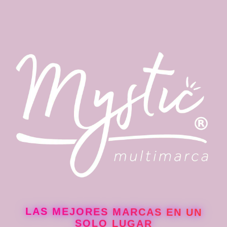
se
pueden
elegir
en
la
página
de
producto
LAS MEJORES MARCAS EN UN
SOLO LUGAR