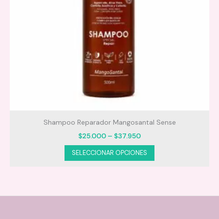
Shampoo Reparador Mangosantal Sense
Price
$
25.000
–
$
37.950
range:
Este
SELECCIONAR OPCIONES
$25.000
producto
through
$37.950
tiene
múltiples
variantes.
Las
opciones