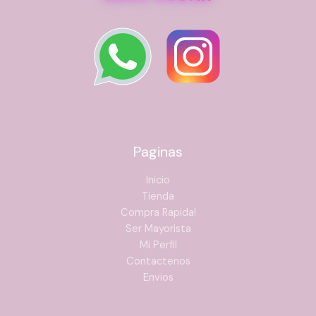
Paginas
Inicio
Tienda
Compra Rapida!
Ser Mayorista
Mi Perfil
Contactenos
Envios