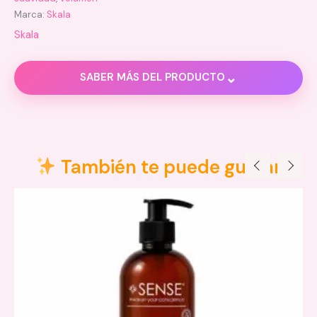
Marca:
Skala
Skala
⌄
SABER MÁS DEL PRODUCTO
Descripción
Información adicional
También te puede gustar
Aceite de Argán
Aceite de Patauá
Extracto de Amaranto