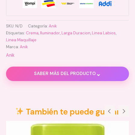
SKU:
N/D
Categoría:
Anik
Etiquetas:
Crema
,
Iluminador
,
Larga Duracion
,
Linea Labios
,
Linea Maquillaje
Marca:
Anik
Anik
⌄
SABER MÁS DEL PRODUCTO
Información adicional
Valoraciones (0)
También te puede gustar
01 Melody, 02 Pop Star, 03
Iluminador en
Summer Love, 04 Bikini, 05
Crema Anik
Dance Floor