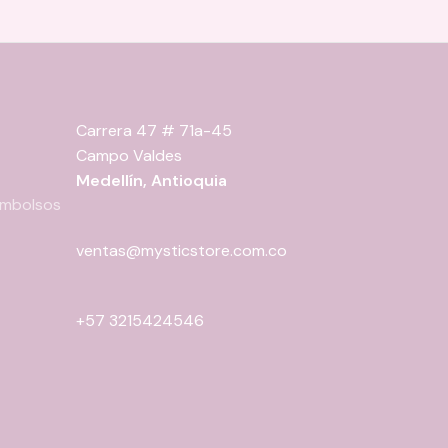
pueden
pueden
elegir
elegir
en
en
la
la
página
página
Carrera 47 # 71a-45
de
de
Campo Valdes
producto
producto
Medellín, Antioquia
eembolsos
ventas@mysticstore.com.co
+57 3215424546