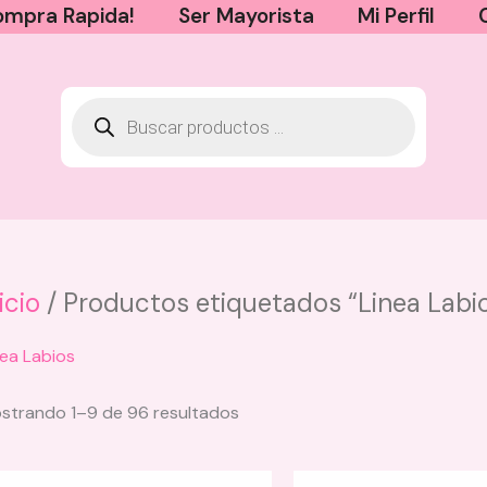
mpra Rapida!
Ser Mayorista
Mi Perfil
icio
/ Productos etiquetados “Linea Labi
nea Labios
Sorted
strando 1–9 de 96 resultados
by
latest