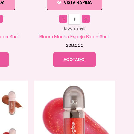
IDA
VISTA RAPIDA
Quantity
Bloomshell
loomShell
Bloom Mocha Espejo BloomShell
$
28.000
AGOTADO!