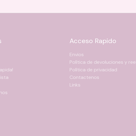
pueden
elegir
en
la
página
s
Acceso Rapido
de
producto
Envios
Política de devoluciones y r
apida!
Política de privacidad
ista
Contactenos
Links
nos