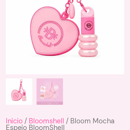
Las
opciones
se
pueden
elegir
en
la
página
de
producto
Inicio
/
Bloomshell
/ Bloom Mocha
Espejo BloomShell