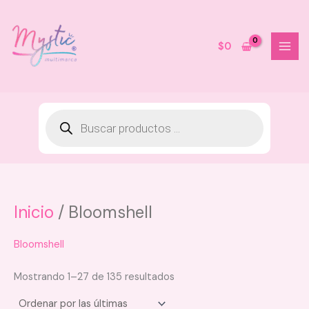
Ir
al
contenido
$
0
Inicio
/ Bloomshell
Stick Perfume Corporal Ole -
Dulce De Guayaba
$
29.900
Bloomshell
+
AGREGAR
Mostrando 1–27 de 135 resultados