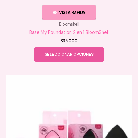
VISTA RAPIDA
Bloomshell
Base My Foundation 2 en 1 BloomShell
$
35.000
Este
SELECCIONAR OPCIONES
producto
tiene
múltiples
variantes.
Las
opciones
se
pueden
elegir
en
la
página