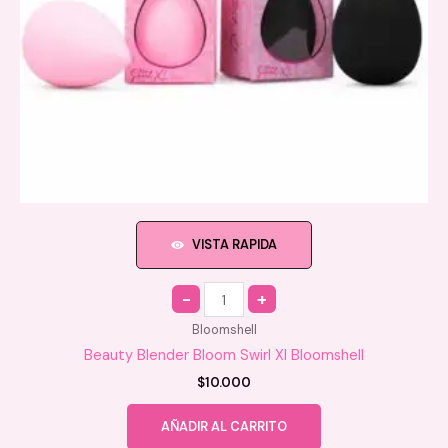
de
producto
VISTA RAPIDA
Quantity
Bloomshell
Beauty Blender Bloom Swirl Xl Bloomshell
$
10.000
AÑADIR AL CARRITO