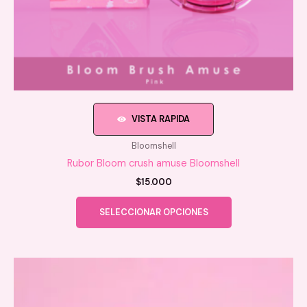
VISTA RAPIDA
Bloomshell
Rubor Bloom crush amuse Bloomshell
$
15.000
Este
SELECCIONAR OPCIONES
producto
tiene
múltiples
variantes.
Las
opciones