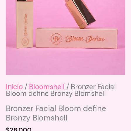
variantes.
Las
opciones
se
pueden
elegir
en
la
página
de
producto
Inicio
/
Bloomshell
/ Bronzer Facial
Bloom define Bronzy Blomshell
Bronzer Facial Bloom define
Bronzy Blomshell
$
28.000