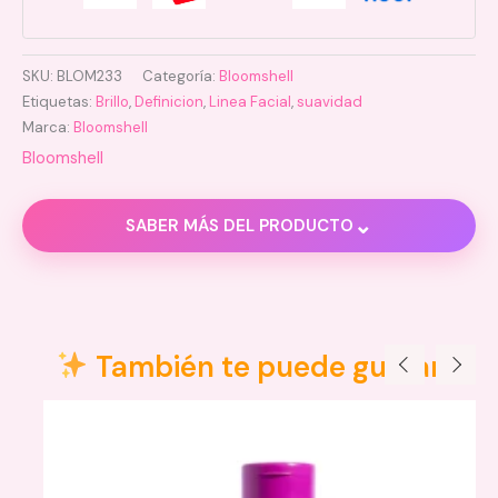
SKU:
BLOM233
Categoría:
Bloomshell
Etiquetas:
Brillo
,
Definicion
,
Linea Facial
,
suavidad
Marca:
Bloomshell
Bloomshell
⌄
SABER MÁS DEL PRODUCTO
Descripción
Valoraciones (0)
También te puede gustar
Textura y acabado