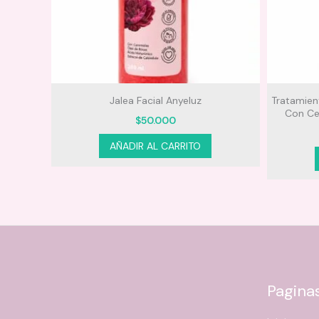
ontoc
Jalea Facial Anyeluz
Tratamien
Con Ce
$
50.000
Este
AÑADIR AL CARRITO
producto
tiene
múltiples
variantes.
Las
opciones
se
pueden
Pagina
elegir