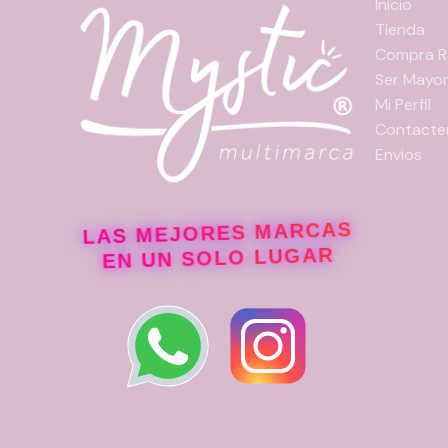
en
Inicio
la
Tienda
página
Compra R
de
Ser Mayor
producto
Mi Perfil
Contacte
Envios
LAS MEJORES MARCAS
EN UN SOLO LUGAR