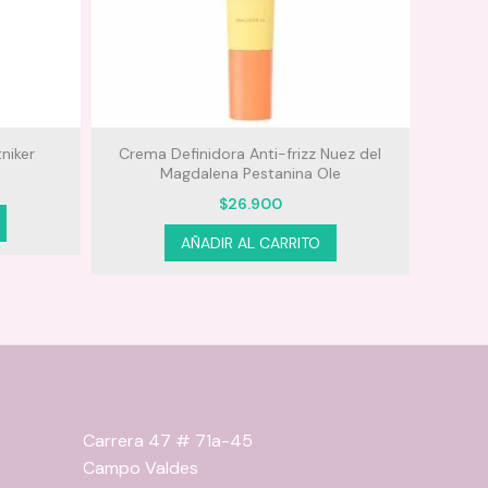
niker
Crema Definidora Anti-frizz Nuez del
Doypa
Magdalena Pestanina Ole
$
26.900
AÑADIR AL CARRITO
Carrera 47 # 71a-45
Campo Valdes