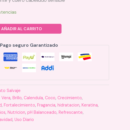
nte y cuero cabelludo sensible
stencias
AÑADIR AL CARRITO
Pago seguro Garantizado
uto Salvaje
 Vera
,
Brillo
,
Calendula
,
Coco
,
Crecimiento
,
d
,
Fortalecimiento
,
Fragancia
,
hidratacion
,
Keratina
,
ños
,
Nutricion
,
pH Balanceado
,
Refrescante
,
avidad
,
Uso Diario