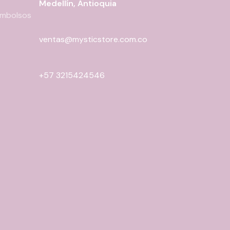
Medellín, Antioquia
eembolsos
ventas@mysticstore.com.co
+57 3215424546