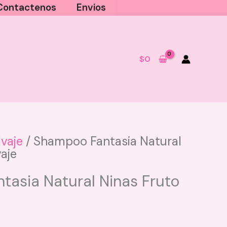
Contactenos
Envios
$
0
lvaje
/ Shampoo Fantasia Natural
aje
Shampoo para Rizos con Canela
Magic Hair
tasia Natural Ninas Fruto
$
39.000
+
AGREGAR