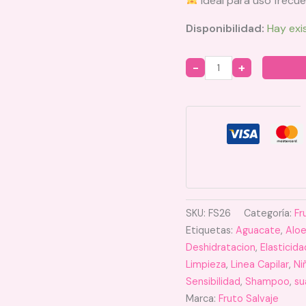
Ideal para uso frecue
Disponibilidad:
Hay exi
Quantity
SKU:
FS26
Categoría:
Fr
Etiquetas:
Aguacate
,
Aloe
Deshidratacion
,
Elasticida
Limpieza
,
Linea Capilar
,
Ni
Sensibilidad
,
Shampoo
,
su
Marca:
Fruto Salvaje