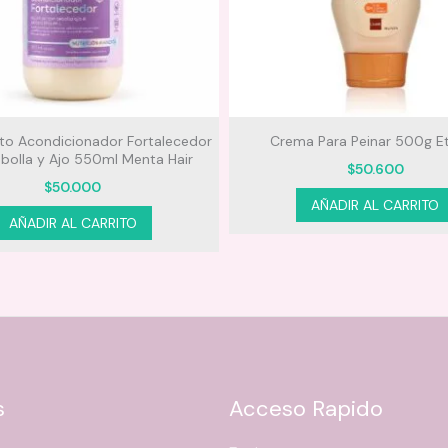
to Acondicionador Fortalecedor
Crema Para Peinar 500g Et
bolla y Ajo 550ml Menta Hair
$
50.600
$
50.000
AÑADIR AL CARRITO
AÑADIR AL CARRITO
s
Acceso Rapido