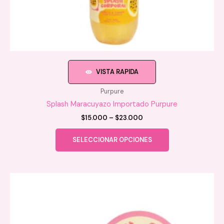
VISTA RAPIDA
Purpure
Splash Maracuyazo Importado Purpure
Price
$
15.000
–
$
23.000
range:
Este
$15.000
SELECCIONAR OPCIONES
producto
through
$23.000
tiene
múltiples
variantes.
Las
opciones
se
pueden