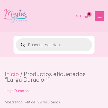
Ir
al
contenido
$
0
Inicio
/ Productos etiquetados
Desodorante Intimo Class Gold -
uz
“Larga Duracion”
Natural Verde
$
50.000
Larga Duracion
+
AGREGAR
Mostrando 1–18 de 199 resultados