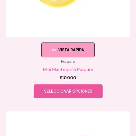
VISTA RAPIDA
Purpure
Mini Mantequilla Purpure
$
10.000
Este
SELECCIONAR OPCIONES
producto
tiene
múltiples
variantes.
Las
opciones
se