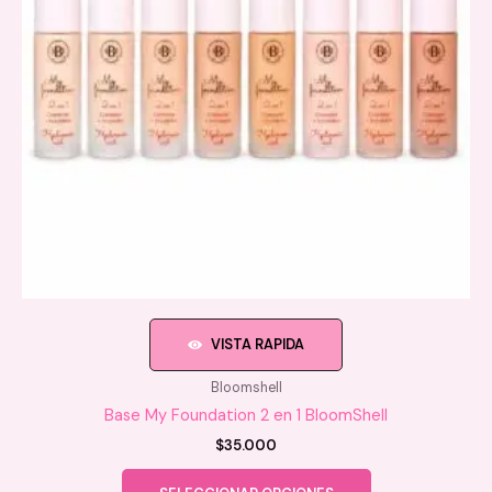
VISTA RAPIDA
Bloomshell
Base My Foundation 2 en 1 BloomShell
$
35.000
Este