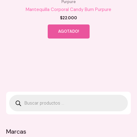
Purpure
Mantequilla Corporal Candy Bum Purpure
$
22.000
AGOTADO!
B
ú
s
q
u
e
d
a
Marcas
d
e