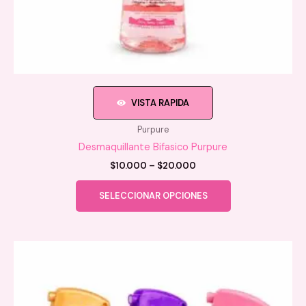
VISTA RAPIDA
Purpure
Desmaquillante Bifasico Purpure
Price
$
10.000
–
$
20.000
range:
Este
$10.000
SELECCIONAR OPCIONES
producto
through
$20.000
tiene
múltiples
variantes.
Las
opciones
se