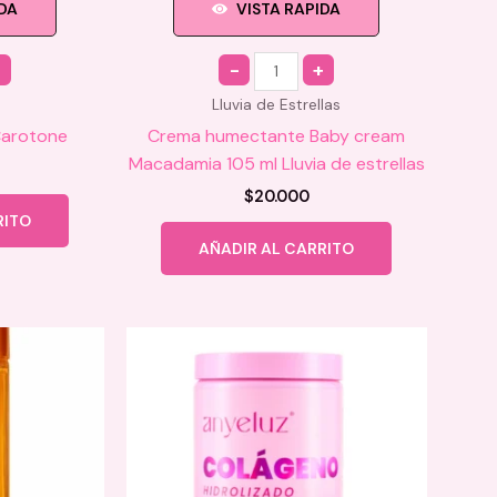
IDA
VISTA RAPIDA
Quantity
Lluvia de Estrellas
Carotone
Crema humectante Baby cream
Macadamia 105 ml Lluvia de estrellas
$
20.000
RITO
AÑADIR AL CARRITO