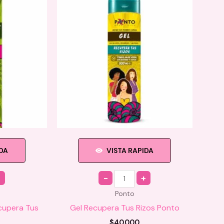
IDA
VISTA RAPIDA
Quantity
Ponto
cupera Tus
Gel Recupera Tus Rizos Ponto
o
$
40.000