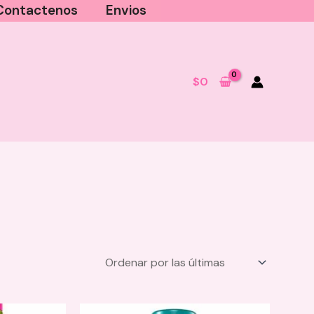
Contactenos
Envios
$
0
Lápiz Delineador de Ojos Montoc
- Beige
$
13.100
+
AGREGAR