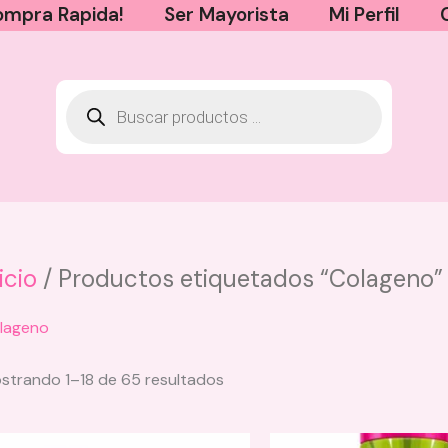
mpra Rapida!
Ser Mayorista
Mi Perfil
icio
/ Productos etiquetados “Colageno”
Base My Foundation 2 en 1
lageno
BloomShell - 4.5 – Neutral
Medium
strando 1–18 de 65 resultados
$
35.000
+
AGREGAR