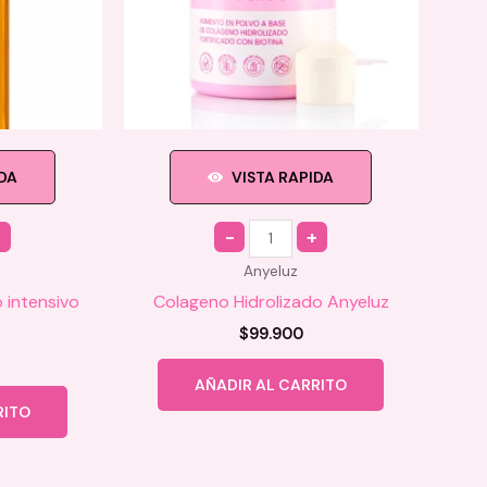
IDA
VISTA RAPIDA
Quantity
Anyeluz
 intensivo
Colageno Hidrolizado Anyeluz
$
99.900
AÑADIR AL CARRITO
RITO