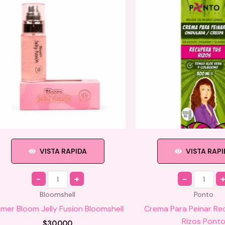
VISTA RAPIDA
VISTA RAP
Quantity
Quantity
Bloomshell
Ponto
imer Bloom Jelly Fusion Bloomshell
Crema Para Peinar Re
Rizos Pont
$
30.000