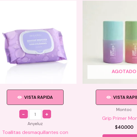
AGOTADO
VISTA RAPIDA
VISTA RAP
Montoc
Quantity
Grip Primer Mo
Anyeluz
$
40.000
Toallitas desmaquillantes con