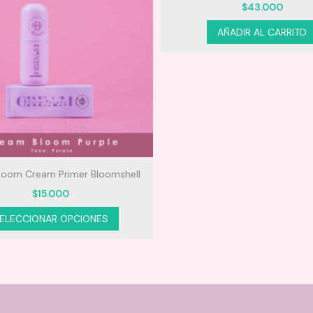
$
43.000
AÑADIR AL CARRITO
Bloom Cream Primer Bloomshell
$
15.000
Este
ELECCIONAR OPCIONES
producto
tiene
múltiples
variantes.
Las