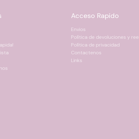
opciones
se
s
Acceso Rapido
pueden
elegir
Envios
en
Política de devoluciones y r
la
apida!
Política de privacidad
página
ista
Contactenos
de
Links
producto
nos