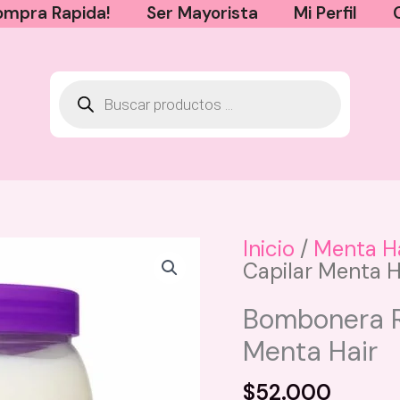
mpra Rapida!
Ser Mayorista
Mi Perfil
Inicio
/
Menta Ha
Capilar Menta H
Bombonera R
Menta Hair
$
52.000