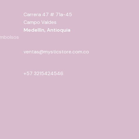
Carrera 47 # 71a-45
Campo Valdes
Medellín, Antioquia
eembolsos
ventas@mysticstore.com.co
+57 3215424546