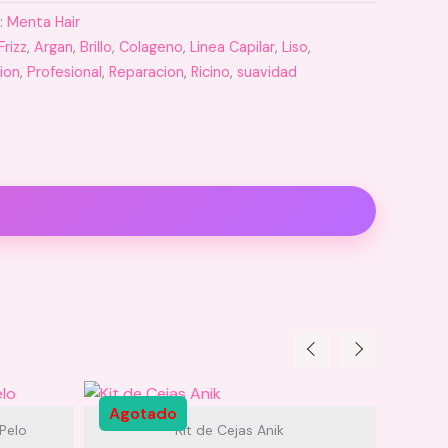
:
Menta Hair
Frizz
,
Argan
,
Brillo
,
Colageno
,
Linea Capilar
,
Liso
,
ion
,
Profesional
,
Reparacion
,
Ricino
,
suavidad
Agotado
Pelo
Kit de Cejas Anik