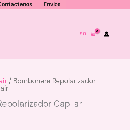
Contactenos
Envios
$
0
ir
/ Bombonera Repolarizador
air
epolarizador Capilar