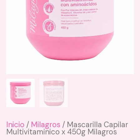
variantes.
Las
opciones
se
pueden
elegir
en
la
página
de
producto
Inicio
/
Milagros
/ Mascarilla Capilar
Multivitaminico x 450g Milagros