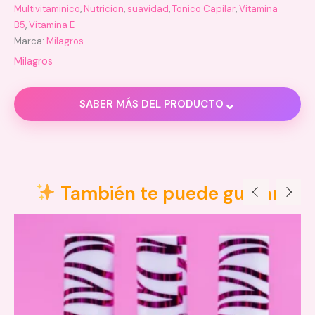
Multivitaminico
,
Nutricion
,
suavidad
,
Tonico Capilar
,
Vitamina
B5
,
Vitamina E
Marca:
Milagros
Milagros
⌄
SABER MÁS DEL PRODUCTO
Descripción
Información adicional
También te puede gustar
Valoraciones (2)