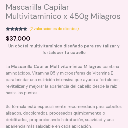
Mascarilla Capilar
Multivitaminico x 450g Milagros
(
2
valoraciones de clientes)
Valorado
2
$
37.000
5.00
sobre
5 basado
Un cóctel multivitamínico diseñado para revitalizar y
en
puntuaciones
fortalecer tu cabello
de clientes
La
Mascarilla Capilar Multivitamínica Milagros
combina
aminoácidos, Vitamina B5 y microesferas de Vitamina E
para brindar una nutrición intensiva que ayuda a fortalecer,
revitalizar y mejorar la apariencia del cabello desde la raíz
hasta las puntas.
Su fórmula está especialmente recomendada para cabellos
alisados, decolorados, procesados químicamente o
debilitados, proporcionando hidratación, suavidad y una
apariencia más saludable en cada aplicación.