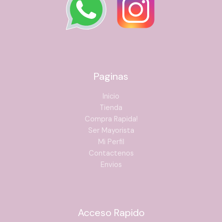
Paginas
Inicio
Tienda
Compra Rapida!
Ser Mayorista
Mi Perfil
Contactenos
Envios
Acceso Rapido