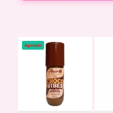
Descripción
Información adicional
Descripción del Producto:
Tónico Capilar Gro
Agotado
Modo de Empleo:
Aplicación Diaria:
Aplícalo directamente sobre el cuero cabe
Masajea suavemente con las yemas de los 
No enjuagues. Puedes seguir con tu rutina
Precauciones:
Manténgase fuera del alcance de los niños.
Evite el contacto con los ojos. En caso de 