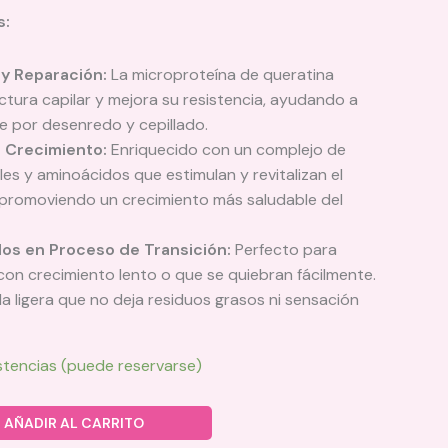
variantes.
s:
Las
opciones
 y Reparación:
La microproteína de queratina
se
uctura capilar y mejora su resistencia, ayudando a
pueden
re por desenredo y cepillado.
elegir
l Crecimiento:
Enriquecido con un complejo de
en
es y aminoácidos que estimulan y revitalizan el
la
 promoviendo un crecimiento más saludable del
página
de
los en Proceso de Transición:
Perfecto para
producto
, con crecimiento lento o que se quiebran fácilmente.
a ligera que no deja residuos grasos ni sensación
stencias (puede reservarse)
AÑADIR AL CARRITO