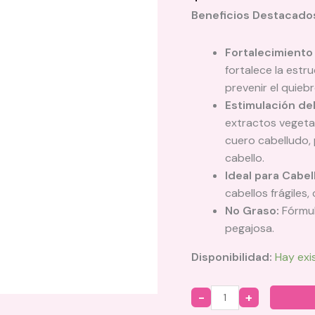
Beneficios Destacado
Fortalecimiento
fortalece la estr
prevenir el quieb
Estimulación de
extractos vegetal
cuero cabelludo,
cabello.
Ideal para Cabel
cabellos frágiles
No Graso:
Fórmul
pegajosa.
Disponibilidad:
Hay exi
Quantity