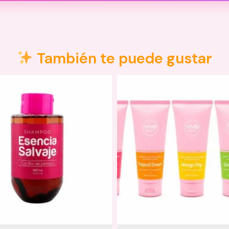
w Long Etniker
También te puede gustar
lludo limpio y seco.
dedos para asegurar una distribución uniforme y estimular la
 de peinado habitual.
contacto, enjuague con abundante agua.