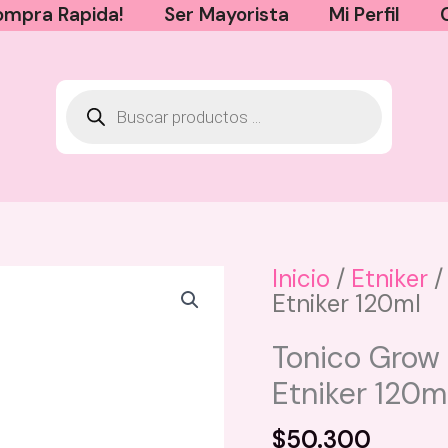
mpra Rapida!
Ser Mayorista
Mi Perfil
Inicio
/
Etniker
/
Etniker 120ml
Mini Corrector My Concealer
BloomShell - Light 00
Tonico Grow 
$
13.000
Etniker 120m
+
AGREGAR
$
50.300