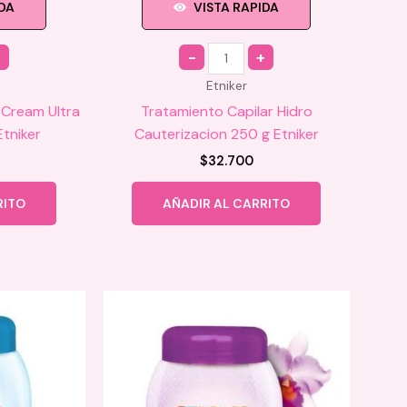
IDA
VISTA RAPIDA
Quantity
Etniker
 Cream Ultra
Tratamiento Capilar Hidro
tniker
Cauterizacion 250 g Etniker
$
32.700
RITO
AÑADIR AL CARRITO