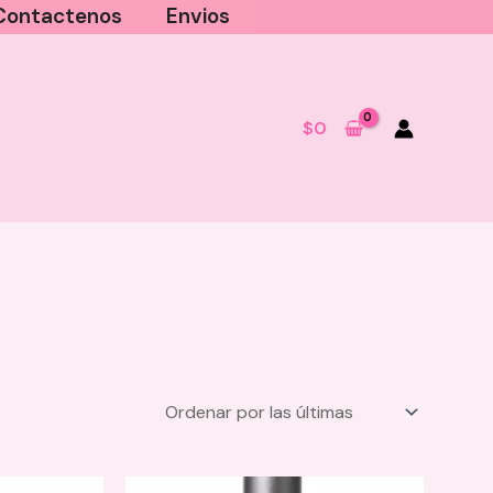
Contactenos
Envios
$
0
Iluminador en Crema Anik - 04
Bikini
$
34.000
+
AGREGAR