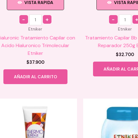
VISTA RAPIDA
VISTA RAP
Quantity
Quantity
Etniker
Etniker
rialuronic Tratamiento Capilar con
Tratamiento Capilar Bb
Acido Hialuronico Trimolecular
Reparador 250g E
Etniker
$
32.700
$
37.900
AÑADIR AL CAR
AÑADIR AL CARRITO