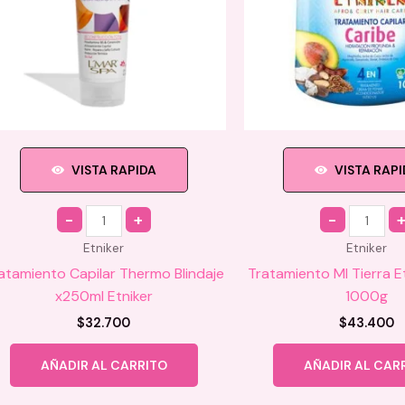
VISTA RAPIDA
VISTA RAP
Quantity
Quantity
Etniker
Etniker
atamiento Capilar Thermo Blindaje
Tratamiento MI Tierra E
x250ml Etniker
1000g
$
32.700
$
43.400
AÑADIR AL CARRITO
AÑADIR AL CAR