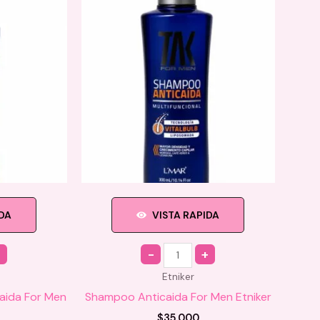
IDA
VISTA RAPIDA
Quantity
Etniker
caida For Men
Shampoo Anticaida For Men Etniker
$
35.000