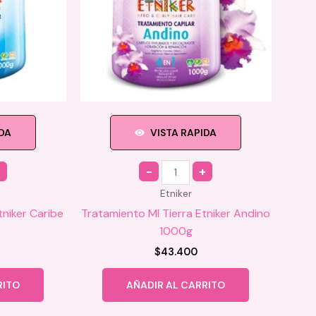
IDA
VISTA RAPIDA
Quantity
Etniker
tniker Caribe
Tratamiento MI Tierra Etniker Andino
1000g
$
43.400
RITO
AÑADIR AL CARRITO