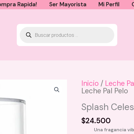
mpra Rapida!
Ser Mayorista
Mi Perfil
Inicio
/
Leche Pa
Leche Pal Pelo
Perfumes De Miel Click Hair - Miel
$
58.000
Splash Celes
+
AGREGAR
$
24.500
Una fragancia vi