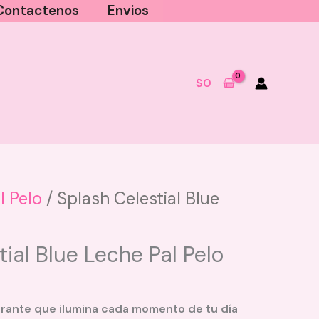
Contactenos
Envios
$
0
l Pelo
/ Splash Celestial Blue
Espuma Facial Purpure - Aloe
Vera
tial Blue Leche Pal Pelo
$
20.000
+
AGREGAR
brante que ilumina cada momento de tu día