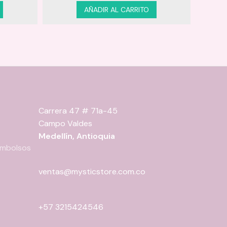
AÑADIR AL CARRITO
Carrera 47 # 71a-45
Campo Valdes
Medellín, Antioquia
eembolsos
ventas@mysticstore.com.co
+57 3215424546