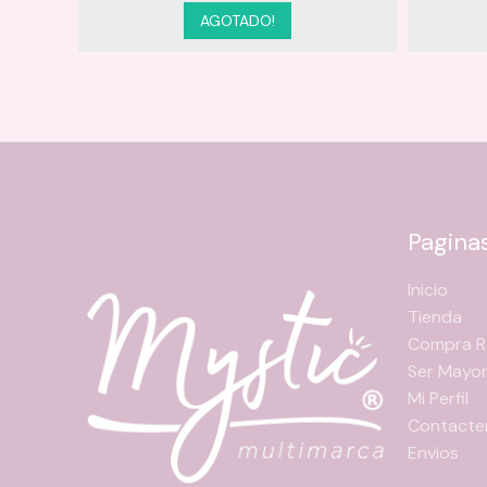
AGOTADO!
Pagina
Inicio
Tienda
Compra R
Ser Mayor
Mi Perfil
Contacte
Envios