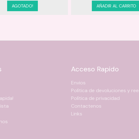
AGOTADO!
AÑADIR AL CARRITO
s
Acceso Rapido
Envios
Política de devoluciones y r
apida!
Política de privacidad
ista
Contactenos
Links
nos