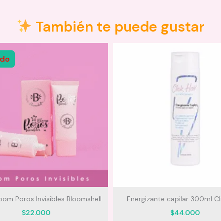
También te puede gustar
ado
oom Poros Invisibles Bloomshell
Energizante capilar 300ml Cli
$
22.000
$
44.000