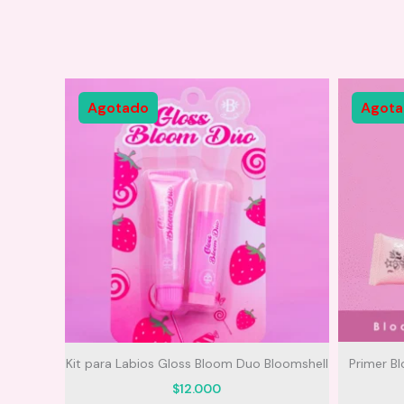
Notas cítricas:
Agotado
Agot
Notas florales:
Cedro:
Ámbar:
dicional
Kit para Labios Gloss Bloom Duo Bloomshell
Primer Bl
$
12.000