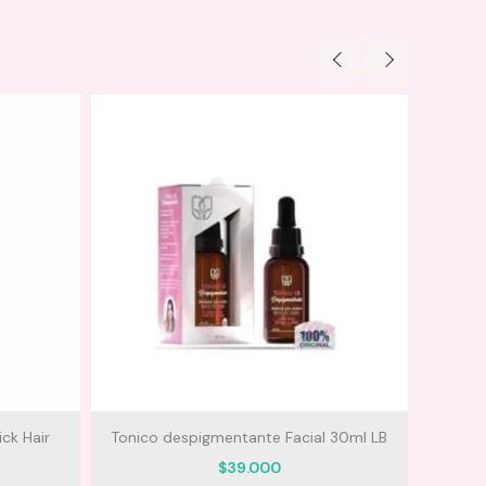
ck Hair
Tonico despigmentante Facial 30ml LB
Gel Ca
$
39.000