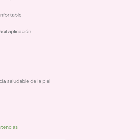
onfortable
cil aplicación
a saludable de la piel
stencias