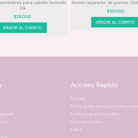
esenredante para cabello humedo
Aceite reparador de puntas Cbd
Ole
$
35.000
$
25.000
AÑADIR AL CARRITO
AÑADIR AL CARRITO
s
Acceso Rapido
Envios
Política de devoluciones y r
apida!
Política de privacidad
ista
Contactenos
Links
nos