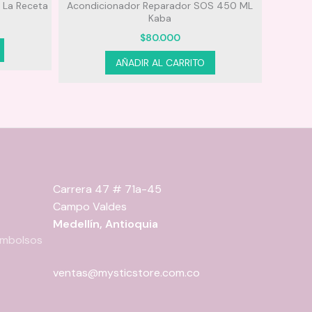
 La Receta
Acondicionador Reparador SOS 450 ML
Kaba
$
80.000
AÑADIR AL CARRITO
Carrera 47 # 71a-45
Campo Valdes
Medellín, Antioquia
eembolsos
ventas@mysticstore.com.co