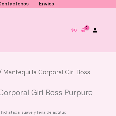
Contactenos
Envios
$
0
/ Mantequilla Corporal Girl Boss
Serum Capilar con ADN de
Salmon Magic Hair
Corporal Girl Boss Purpure
$
40.000
+
AGREGAR
l hidratada, suave y llena de actitud