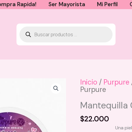
mpra Rapida!
Ser Mayorista
Mi Perfil
Inicio
/
Purpure
Purpure
Lip Bloom Crush Magic
Bloomshell
Mantequilla 
$
16.000
$
22.000
+
AGREGAR
Una pie